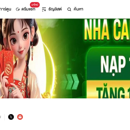
มาใหม่
การ์ตูน
ดรีมแชท
ธัญลิสต์
ค้นหา
ม