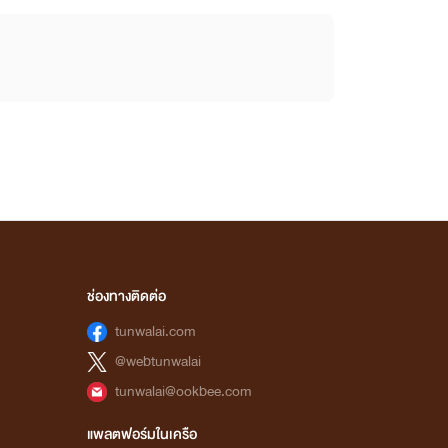
ช่องทางติดต่อ
tunwalai.com
@webtunwalai
tunwalai@ookbee.com
แพลตฟอร์มในเครือ