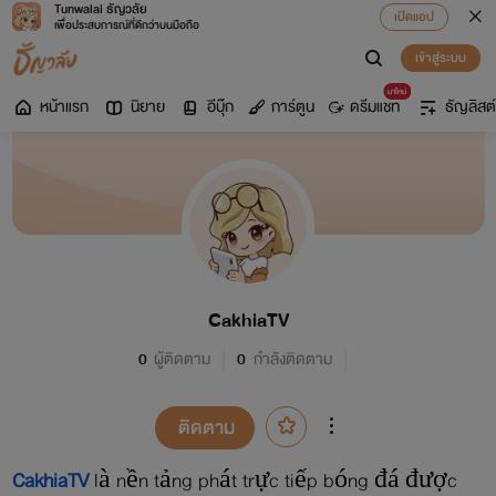
Tunwalai ธัญวลัย
เปิดแอป
เพื่อประสบการณ์ที่ดีกว่าบนมือถือ
เข้าสู่ระบบ
มาใหม่
หน้าแรก
นิยาย
อีบุ๊ก
การ์ตูน
ดรีมแชท
ธัญลิสต์
CakhiaTV
0
ผู้ติดตาม
0
กำลังติดตาม
ติดตาม
CakhiaTV
là nền tảng phát trực tiếp bóng đá được