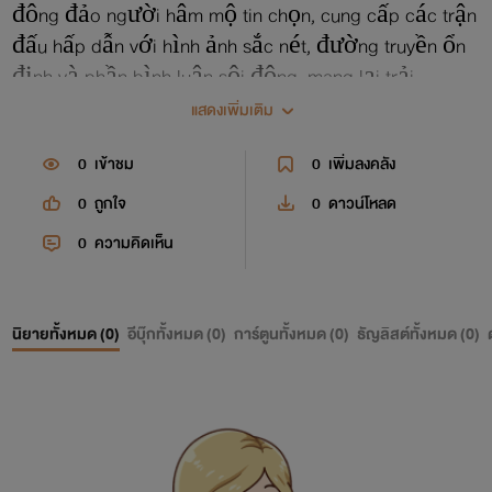
đông đảo người hâm mộ tin chọn, cung cấp các trận
đấu hấp dẫn với hình ảnh sắc nét, đường truyền ổn
định và phần bình luận sôi động, mang lại trải
nghiệm xem bóng đá trực tuyến mượt mà trên nhiều
แสดงเพิ่มเติม
thiết bị. Dưới sự dẫn dắt của CEO Huy Nguyễn - nền
0
เข้าชม
0
เพิ่มลงคลัง
tảng đã không ngừng được tối ưu về công nghệ và
trải nghiệm người dùng. Truy cập ngay tại:
0
ถูกใจ
0
ดาวน์โหลด
https://cakhiaz.info/
0
ความคิดเห็น
นิยายทั้งหมด (
0
)
อีบุ๊กทั้งหมด (
0
)
การ์ตูนทั้งหมด (
0
)
ธัญลิสต์ทั้งหมด (
0
)