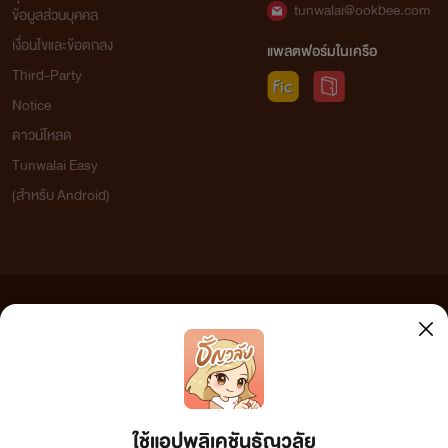
tunwalai@ookbee.com
ข้อมูลส่วนบุคคล
เงื่อนไขและข้อตกลง
แพลตฟอร์มในเครือ
Third-Party
Notice
ดาวน์โหลด
Tunwalai Easy
(สำหรับ Android)
ข้อความที่ท่านได้อ่านจากเว็บไซต์นี้เกิดจากการเขียนโดยสาธารณชนและเผยแพร่โดยอัตโนมัติ ผู้ดูแล
เว็บไซต์แห่งนี้ไม่ได้เห็นด้วยและไม่ขอรับผิดชอบต่อข้อความใดๆ ทั้งสิ้น ดังนั้นผู้อ่านทุกท่านโปรดใช้
วิจารณญาณในการกลั่นกรองด้วยตนเอง และหากท่านพบข้อความใดๆ ที่ขัดต่อกฎหมายและศีลธรรม
กรุณาแจ้งมาที่ tunwalai@ookbee.com เพื่อทีมงานจะได้ดำเนินการในทันที ทั้งนี้ ทางเว็บไซต์ขอสงวน
ลิขสิทธิ์ตามพระราชบัญญัติลิขสิทธิ์ (ฉบับเพิ่มเติม) พ.ศ.2558
ใช้แอปพลิเคชันธัญวลัย