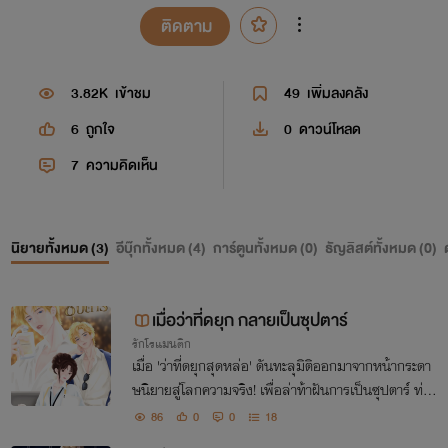
ติดตาม
3.82K
เข้าชม
49
เพิ่มลงคลัง
6
ถูกใจ
0
ดาวน์โหลด
7
ความคิดเห็น
นิยายทั้งหมด (
3
)
อีบุ๊กทั้งหมด (
4
)
การ์ตูนทั้งหมด (
0
)
ธัญลิสต์ทั้งหมด (
0
)
เมื่อว่าที่ดยุก กลายเป็นซุปตาร์
รักโรแมนติก
เมื่อ 'ว่าที่ดยุกสุดหล่อ' ดันทะลุมิติออกมาจากหน้ากระดา
ษนิยายสู่โลกความจริง! เพื่อล่าท้าฝันการเป็นซุปตาร์ ท่าม
กลางอุปสรรคมากมายและเวลาที่จำกัดว่าที่ดยุกในนิยาย
86
0
0
18
อย่างเขาจะรอดไหม? มาลุ้นกัน