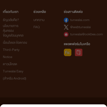
เกี่ยวกับเรา
ช่วยเหลือ
ช่องทางติดต่อ
ธัญวลัยคือ?
บทความ
tunwalai.com
นโยบายการ
FAQ
@webtunwalai
คุ้มครอง
tunwalai@ookbee.com
ข้อมูลส่วนบุคคล
เงื่อนไขและข้อตกลง
แพลตฟอร์มในเครือ
Third-Party
Notice
ดาวน์โหลด
Tunwalai Easy
(สำหรับ Android)