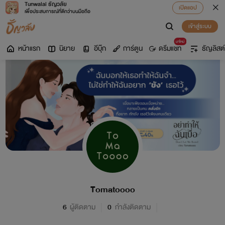
Tunwalai ธัญวลัย
เปิดแอป
เพื่อประสบการณ์ที่ดีกว่าบนมือถือ
เข้าสู่ระบบ
มาใหม่
หน้าแรก
นิยาย
อีบุ๊ก
การ์ตูน
ดรีมแชท
ธัญลิสต์
Tomatoooo
6
ผู้ติดตาม
0
กำลังติดตาม