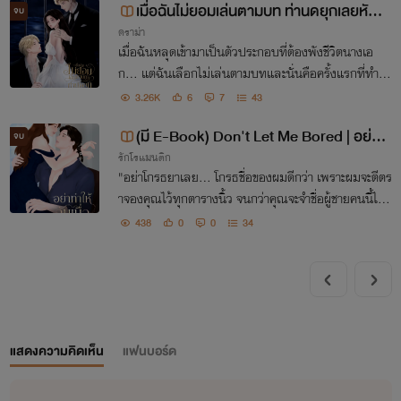
เมื่อฉันไม่ยอมเล่นตามบท ท่านดยุกเลยหันม
จบ
ดราม่า
าเล่นฉันแทน
เมื่อฉันหลุดเข้ามาเป็นตัวประกอบที่ต้องพังชีวิตนางเอ
ก… แต่ฉันเลือกไม่เล่นตามบทและนั่นคือครั้งแรกที่ทำให้
ดยุกผู้ไม่เคยพลาด—เสียแผน
3.26K
6
7
43
(มี E-Book) Don't Let Me Bored | อย่า
จบ
รักโรแมนติก
ทำให้ฉันเบื่อ
"อย่าโกรธยาเลย... โกรธชื่อของผมดีกว่า เพราะผมจะตีตร
าจองคุณไว้ทุกตารางนิ้ว จนกว่าคุณจะจำชื่อผู้ชายคนนี้ไปจ
นวันตาย"
438
0
0
34
แสดงความคิดเห็น
แฟนบอร์ด