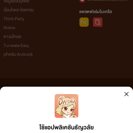
ข้อมูลส่วนบุคคล
เงื่อนไขและข้อตกลง
แพลตฟอร์มในเครือ
Third-Party
Notice
ดาวน์โหลด
Tunwalai Easy
(สำหรับ Android)
ข้อความที่ท่านได้อ่านจากเว็บไซต์นี้เกิดจากการเขียนโดยสาธารณชนและเผยแพร่โดยอัตโนมัติ ผู้ดูแล
เว็บไซต์แห่งนี้ไม่ได้เห็นด้วยและไม่ขอรับผิดชอบต่อข้อความใดๆ ทั้งสิ้น ดังนั้นผู้อ่านทุกท่านโปรดใช้
วิจารณญาณในการกลั่นกรองด้วยตนเอง และหากท่านพบข้อความใดๆ ที่ขัดต่อกฎหมายและศีลธรรม
กรุณาแจ้งมาที่ tunwalai@ookbee.com เพื่อทีมงานจะได้ดำเนินการในทันที ทั้งนี้ ทางเว็บไซต์ขอสงวน
ลิขสิทธิ์ตามพระราชบัญญัติลิขสิทธิ์ (ฉบับเพิ่มเติม) พ.ศ.2558
ใช้แอปพลิเคชันธัญวลัย