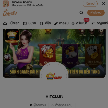
Tunwalai ธัญวลัย
เปิดแอป
เพื่อประสบการณ์ที่ดีกว่าบนมือถือ
เข้าสู่ระบบ
มาใหม่
หน้าแรก
นิยาย
อีบุ๊ก
การ์ตูน
ดรีมแชท
ธัญลิสต์
HITCLUB
0
ผู้ติดตาม
0
กำลังติดตาม