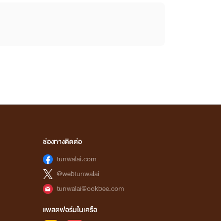
ช่องทางติดต่อ
tunwalai.com
@webtunwalai
tunwalai@ookbee.com
แพลตฟอร์มในเครือ