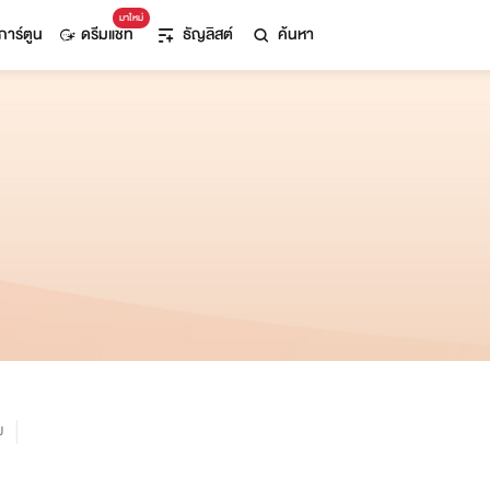
มาใหม่
การ์ตูน
ดรีมแชท
ธัญลิสต์
ค้นหา
ม