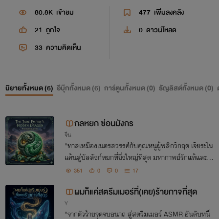
80.8K
เข้าชม
477
เพิ่มลงคลัง
21
ถูกใจ
0
ดาวน์โหลด
33
ความคิดเห็น
นิยายทั้งหมด (
6
)
อีบุ๊กทั้งหมด (
6
)
การ์ตูนทั้งหมด (
0
)
ธัญลิสต์ทั้งหมด (
0
)
กลหยก ซ่อนมังกร
จีน
"ทาสเหมืองเนตรสวรรค์กับคุณหนูผู้พลิกวิกฤต เจียระไน
แค้นสู่บัลลังก์หยกที่ยิ่งใหญ่ที่สุด มหากาพย์รักแท้และเล่
ห์เหลี่ยมมังกรเร้นกายที่มั่นคงดั่งศิลาพันปี"
351
0
0
17
ผมก็แค่สตรีมเมอร์ที่(เคย)ร้ายกาจที่สุด
Y
"จากตัวร้ายจุดจบอนาถ สู่สตรีมเมอร์ ASMR อันดับหนึ่