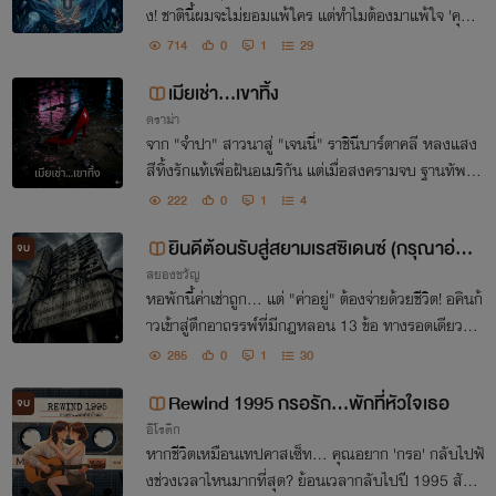
ง! ชาตินี้ผมจะไม่ยอมแพ้ใคร แต่ทำไมต้องมาแพ้ใจ 'คุณว
าฬ' สายเปย์คนนี้ด้วยเนี่ย!"
714
0
1
29
เมียเช่า...เขาทิ้ง
ดราม่า
จาก "จำปา" สาวนาสู่ "เจนนี่" ราชินีบาร์ตาคลี หลงแสง
สีทิ้งรักแท้เพื่อฝันอเมริกัน แต่เมื่อสงครามจบ ฐานทัพปิด
ฝันสลาย... เหลือเพียงรอยน้ำตาและทางกลับบ้านที่แส
222
0
1
4
นไกล
ยินดีต้อนรับสู่สยามเรสซิเดนซ์ (กรุณาอ่าน
จบ
สยองขวัญ
กฎก่อนเข้าพัก)
หอพักนี้ค่าเช่าถูก... แต่ "ค่าอยู่" ต้องจ่ายด้วยชีวิต! อคินก้
าวเข้าสู่ตึกอาถรรพ์ที่มีกฎหลอน 13 ข้อ ทางรอดเดียวคือ
ทำลายเสาเข็มกินคน ก่อนจะกลายเป็น "ผู้เฝ้าตึก" คนต่อไ
285
0
1
30
ป
Rewind 1995 กรอรัก...พักที่หัวใจเธอ
จบ
อีโรติก
หากชีวิตเหมือนเทปคาสเซ็ท... คุณอยาก 'กรอ' กลับไปฟั
งช่วงเวลาไหนมากที่สุด? ย้อนเวลากลับไปปี 1995 สัมผั