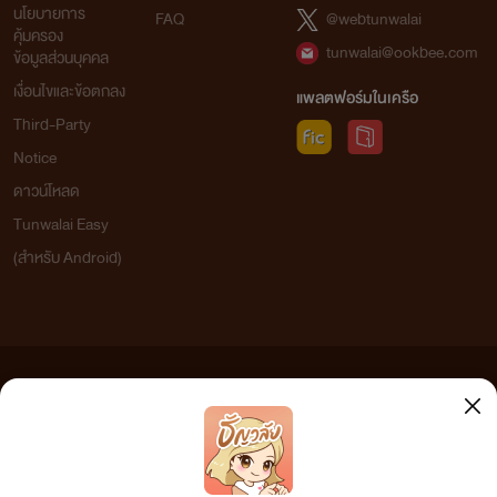
นโยบายการ
FAQ
@webtunwalai
คุ้มครอง
tunwalai@ookbee.com
ข้อมูลส่วนบุคคล
เงื่อนไขและข้อตกลง
แพลตฟอร์มในเครือ
Third-Party
Notice
ดาวน์โหลด
Tunwalai Easy
(สำหรับ Android)
ข้อความที่ท่านได้อ่านจากเว็บไซต์นี้เกิดจากการเขียนโดยสาธารณชนและเผยแพร่โดยอัตโนมัติ ผู้ดูแล
เว็บไซต์แห่งนี้ไม่ได้เห็นด้วยและไม่ขอรับผิดชอบต่อข้อความใดๆ ทั้งสิ้น ดังนั้นผู้อ่านทุกท่านโปรดใช้
วิจารณญาณในการกลั่นกรองด้วยตนเอง และหากท่านพบข้อความใดๆ ที่ขัดต่อกฎหมายและศีลธรรม
กรุณาแจ้งมาที่ tunwalai@ookbee.com เพื่อทีมงานจะได้ดำเนินการในทันที ทั้งนี้ ทางเว็บไซต์ขอสงวน
ลิขสิทธิ์ตามพระราชบัญญัติลิขสิทธิ์ (ฉบับเพิ่มเติม) พ.ศ.2558