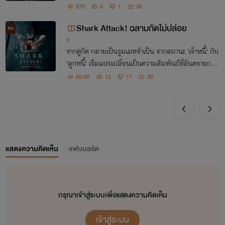
สความรักในยุคที่การรอคอยมีความหมาย และเสียงหัวใจ
275
0
1
30
ดังกว่าเสียงแจ้งเตือน...
Shark Attack! ฉลามกัดไม่ปล่อย
จบ
Y
จากคู่กัด กลายเป็นรูมเมทจำเป็น จากสถานะ 'เจ้าหนี้' กับ
'ลูกหนี้' เริ่มแปรเปลี่ยนเป็นความสัมพันธ์ที่อันตรายกว่า
นั้น เมื่อฉลามตัวร้าย เริ่มไม่อยากได้แค่แรงงาน... แต่อย
55.6K
12
11
30
าก 'กลืนกิน' วาฬตัวน้อยลงท้องไปด้วย
แสดงความคิดเห็น
แฟนบอร์ด
กรุณาเข้าสู่ระบบเพื่อแสดงความคิดเห็น
เข้าสู่ระบบ