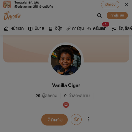
Tunwalai ธัญวลัย
เปิดแอป
เพื่อประสบการณ์ที่ดีกว่าบนมือถือ
เข้าสู่ระบบ
มาใหม่
หน้าแรก
นิยาย
อีบุ๊ก
การ์ตูน
ดรีมแชท
ธัญลิสต์
Vanilla Cigar
29
ผู้ติดตาม
0
กำลังติดตาม
ติดตาม