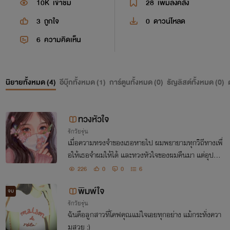
10K
เข้าชม
28
เพิ่มลงคลัง
3
ถูกใจ
0
ดาวน์โหลด
6
ความคิดเห็น
นิยายทั้งหมด (
4
)
อีบุ๊กทั้งหมด (
1
)
การ์ตูนทั้งหมด (
0
)
ธัญลิสต์ทั้งหมด (
0
)
ทวงหัวใจ
รักวัยรุ่น
เมื่อความทรงจำของเธอหายไป ผมพยายามทุกวิถีทางเพื่
อให้เธอจำผมให้ได้ และทวงหัวใจของผมคืนมา แต่อุปสร
รคครั้งนี้ของผมก็คือพ่อของเธอ เมื่อพ่อของเธอบอกว่าผ
226
0
0
6
มเป็นพวกหัวรุนแรง พยายามกีดกันผมทุกวิถีทางเหมือน
พิมพ์ใจ
กัน
จบ
รักวัยรุ่น
ฉันคือลูกสาวที่โคฟคุณแม่ใจเอยทุกอย่าง แม้กระทั่งควา
มสวย :)