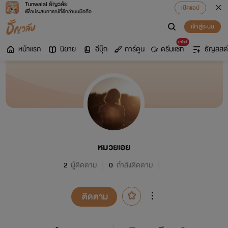
Tunwalai ธัญวลัย
เปิดแอป
เพื่อประสบการณ์ที่ดีกว่าบนมือถือ
เข้าสู่ระบบ
มาใหม่
หน้าแรก
นิยาย
อีบุ๊ก
การ์ตูน
ดรีมแชท
ธัญลิสต์
หมวยเอย
2
ผู้ติดตาม
0
กำลังติดตาม
ติดตาม