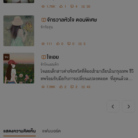
1.76K
1
4
35
จักรวาลหัวใจ ตอนพิเศษ
รักวัยรุ่น
111
0
0
3
ใจเอย
จบ
รักโรแมนติก
ใจเอยเด็กสาวต่างจังหวัดที่ต้องเข้ามาเรียนในกรุงเทพ ชีวิ
ตพร้อมรับมือกับการเปลี่ยนแปลงตลอด ที่สุดแล้วลมจะ
พัดพาชีวิตเธอไปในทิศทางใด เอาใจช่วยใจเอยกับแก็งเพื่อ
7.98K
2
2
43
นของเธอกัน
แสดงความคิดเห็น
แฟนบอร์ด