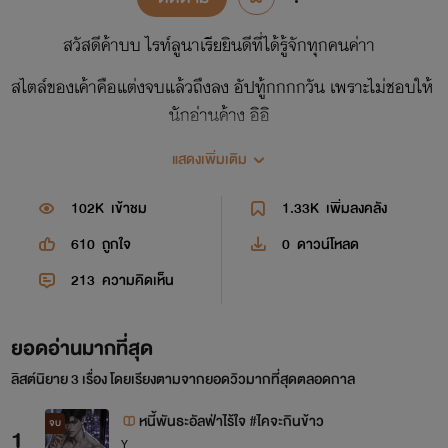
สวัสดีค้าบบ ไรท์ลูนาเรียยินดีที่ได้รู้จักทุกคนค่าา
สไตล์ของเค้าคือแต่งจบแล้วถึงลง อัปทู้กกกกวัน เพราะไม่ชอบให้
นักอ่านค้าง อิอิ
ฝากติดตามผลงานกันด้วยน้าา สัญญาว่าจะเก่งขึ้นในทุก ๆ วัน
แสดงเพิ่มเติม
อยากเป็นนักเขียนคนโปรดของใครสักคนค่า 🫶🫶
102K
เข้าชม
1.33K
เพิ่มลงคลัง
มาสนุกไปกับโลกที่เค้าสร้างขึ้นกันเล้ยย
610
ถูกใจ
0
ดาวน์โหลด
213
ความคิดเห็น
ยอดอ่านมากที่สุด
ลิสต์นิยาย 3 เรื่อง โดยเรียงตามจากยอดวิวมากที่สุดตลอดกาล
หนี้พันธะอัลฟ่าไร้ใจ #ไคจะกินข้าว
จบ
1
Y