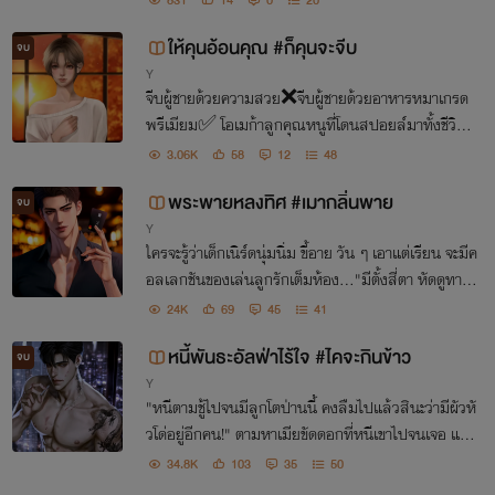
ให้คุนอ้อนคุณ #ก็คุนจะจีบ
จบ
Y
จีบผู้ชายด้วยความสวย❌จีบผู้ชายด้วยอาหารหมาเกรด
พรีเมียม✅ โอเมก้าลูกคุณหนูที่โดนสปอยล์มาทั้งชีวิต ดั
นไปตกหลุมรักอัลฟ่าครึ่งรัสเซียมาดดุตั้งแต่แรกเห็นเพร
3.06K
58
12
48
าะตรงสเปกหนูเป๊ะ งานนี้บอกเลยว่า พี่หรั่งมานี่มา!
พระพายหลงทิศ #เมากลิ่นพาย
จบ
Y
ใครจะรู้ว่าเด็กเนิร์ดนุ่มนิ่ม ขี้อาย วัน ๆ เอาแต่เรียน จะมีค
อลเลกชันของเล่นลูกรักเต็มห้อง..."มีตั้งสี่ตา หัดดูทางซ
ะบ้าง" เขาตอกหน้าผมด้วยความเย็นชา แต่เขาจะรู้ไหมว่า
24K
69
45
41
ยิ่งดุ ยิ่งโคตรจะสเปกพาย!
หนี้พันธะอัลฟ่าไร้ใจ #ไคจะกินข้าว
จบ
Y
"หนีตามชู้ไปจนมีลูกโตป่านนี้ คงลืมไปแล้วสินะว่ามีผัวหั
วโด่อยู่อีกคน!" ตามหาเมียขัดดอกที่หนีเขาไปจนเจอ แต่ดั
นหน้ามืดตามัวคิดว่าลูกตัวเองเป็นลูกชู้ กว่าจะรู้ตัวก็ได้ห
34.8K
103
35
50
อนเป็นไอ้โบ้ซะแล้ว...