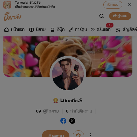
Tunwalai ธัญวลัย
เปิดแอป
เพื่อประสบการณ์ที่ดีกว่าบนมือถือ
เข้าสู่ระบบ
มาใหม่
หน้าแรก
นิยาย
อีบุ๊ก
การ์ตูน
ดรีมแชท
ธัญลิสต์
Lunaria.S
89
ผู้ติดตาม
0
กำลังติดตาม
ติดตาม