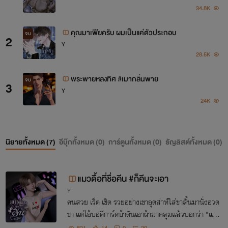
34.8K
คุณมาเฟียครับ ผมเป็นแค่ตัวประกอบ
จบ
2
Y
28.5K
พระพายหลงทิศ #เมากลิ่นพาย
จบ
3
Y
24K
นิยายทั้งหมด (
7
)
อีบุ๊กทั้งหมด (
0
)
การ์ตูนทั้งหมด (
0
)
ธัญลิสต์ทั้งหมด (
0
)
แมวดื้อที่ชื่อคีน #ก็คีนจะเอา
Y
คนสวย เริ่ด เชิด รวยอย่างเขาอุตส่าห์ใส่ขาสั้นมานั่งอวด
ขา แต่ไอ้บอดีการ์ดบ้าดันเอาผ้ามาคลุมแล้วบอกว่า "แอร์
มันเย็นครับ" โว้ยยยย!!!
831
14
0
20