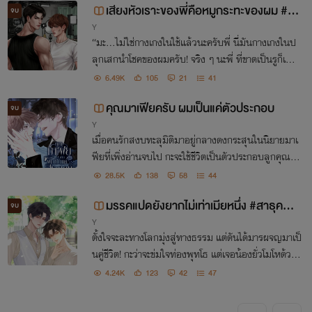
เสียงหัวเราะของพี่คือหมูกระทะของผม #พี่
จบ
Y
ธันวาหัวเราะสักทีดิ
“มะ...ไม่ใช่กางเกงในใช้แล้วนะครับพี่ นี่มันกางเกงในป
ลุกเสกนำโชคของผมครับ! จริง ๆ นะพี่ ที่ขาดเป็นรูก็เพรา
ะโดนเจิมลงอาคมมา!” ไอ้เด็กนี่มันเต็มไหม...
6.49K
105
21
41
คุณมาเฟียครับ ผมเป็นแค่ตัวประกอบ
จบ
Y
เมื่อคนรักสงบทะลุมิติมาอยู่กลางดงกระสุนในนิยายมาเ
ฟียที่เพิ่งอ่านจบไป กะจะใช้ชีวิตเป็นตัวประกอบลูกคุณห
นูที่ร่ำรวย แต่ดันไปตกอยู่ในกำมือของตัวร้ายที่ขึ้นชื่อเรื่อ
28.5K
138
58
44
งความไร้หัวใจและเลือดเย็นแบบสุด ๆ ;-;
มรรคแปดยังยากไม่เท่าเมียหนึ่ง #สาธุครับเ
จบ
Y
มีย
ตั้งใจจะละทางโลกมุ่งสู่ทางธรรม แต่ดันได้มารผจญมาเป็
นคู่ชีวิต! กะว่าจะข่มใจท่องพุทโธ แต่เจอน้องยั่วโมโหด้วย
ความขาว เมื่อไหร่โปรดปรานจะเลิกหนีเที่ยว!!!
4.24K
123
42
47