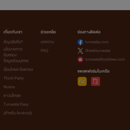
เกี่ยวกับเรา
ช่วยเหลือ
ช่องทางติดต่อ
ธัญวลัยคือ?
บทความ
tunwalai.com
นโยบายการ
FAQ
@webtunwalai
คุ้มครอง
tunwalai@ookbee.com
ข้อมูลส่วนบุคคล
เงื่อนไขและข้อตกลง
แพลตฟอร์มในเครือ
Third-Party
Notice
ดาวน์โหลด
Tunwalai Easy
(สำหรับ Android)