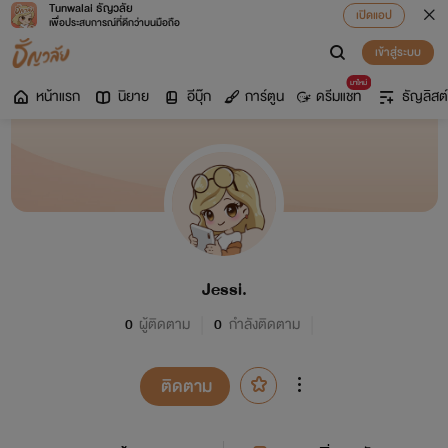
Tunwalai ธัญวลัย
เปิดแอป
เพื่อประสบการณ์ที่ดีกว่าบนมือถือ
เข้าสู่ระบบ
มาใหม่
หน้าแรก
นิยาย
อีบุ๊ก
การ์ตูน
ดรีมแชท
ธัญลิสต์
Jessi.
0
ผู้ติดตาม
0
กำลังติดตาม
ติดตาม