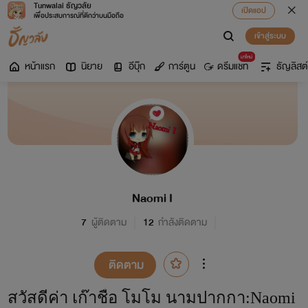
Tunwalai ธัญวลัย
เปิดแอป
เพื่อประสบการณ์ที่ดีกว่าบนมือถือ
เข้าสู่ระบบ
มาใหม่
หน้าแรก
นิยาย
อีบุ๊ก
การ์ตูน
ดรีมแชท
ธัญลิสต์
Naomi I
7
ผู้ติดตาม
12
กำลังติดตาม
ติดตาม
สวัสดีค่า เก๊าชื่อ โมโม นามปากกา:Naomi