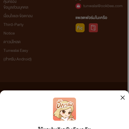
คุ้มครอง
tunwalai@ookbee.com
ข้อมูลส่วนบุคคล
เงื่อนไขและข้อตกลง
แพลตฟอร์มในเครือ
Third-Party
Notice
ดาวน์โหลด
Tunwalai Easy
(สำหรับ Android)
ข้อความที่ท่านได้อ่านจากเว็บไซต์นี้เกิดจากการเขียนโดยสาธารณชนและเผยแพร่โดยอัตโนมัติ ผู้ดูแล
เว็บไซต์แห่งนี้ไม่ได้เห็นด้วยและไม่ขอรับผิดชอบต่อข้อความใดๆ ทั้งสิ้น ดังนั้นผู้อ่านทุกท่านโปรดใช้
วิจารณญาณในการกลั่นกรองด้วยตนเอง และหากท่านพบข้อความใดๆ ที่ขัดต่อกฎหมายและศีลธรรม
กรุณาแจ้งมาที่ tunwalai@ookbee.com เพื่อทีมงานจะได้ดำเนินการในทันที ทั้งนี้ ทางเว็บไซต์ขอสงวน
ลิขสิทธิ์ตามพระราชบัญญัติลิขสิทธิ์ (ฉบับเพิ่มเติม) พ.ศ.2558