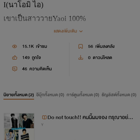
I(นาโอมิ ไอ)
เขาเป็นสาววาย
Yaoi 100%
แสดงเพิ่มเติม
เค้าเป็นมือใหม่ฝากตัวนะ เเต่งไม่ดีตรงก็
ขอโทษนะค่า เค้าลงบล็อกไม่เป็นอ่ะ
15.1K
เข้าชม
56
เพิ่มลงคลัง
ไว้เจอกันใหม่นะ ติดตามเก๊าด้วยน่าาาค่า
149
ถูกใจ
0
ดาวน์โหลด
า
46
ความคิดเห็น
รักรีดเดอร์ทุกคนค่าา
นิยายทั้งหมด (
2
)
อีบุ๊กทั้งหมด (
0
)
การ์ตูนทั้งหมด (
0
)
ธัญลิสต์ทั้งหมด (
0
)
ฝากเพจด้วยนะ
Do not touch!! คนนี้ผมจอง กรุณาอย่าเเ
Y
ตะ!!
facebook