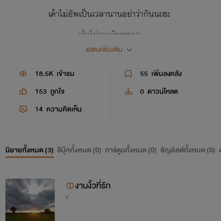
เค้าไม่อัพเป็นเวลานานอย่าว่ากันนะฮะ
เค้าไม่เอาเงินหรอก
แสดงเพิ่มเติม
เพราะเค้าไม่ได้ตั้งใจมาอัพตลอด ที่สําคัญเค้าเป็นพวกชอบแบ่ง
ปัน
18.5K
เข้าชม
55
เพิ่มลงคลัง
นานๆมาอัพนะทุกคน
153
ถูกใจ
0
ดาวน์โหลด
14
ความคิดเห็น
ยูกิไม่ขออะไรมาก คนที่เข้ามาอ่านกรุนากดไลท์ด้วย
นิยายทั้งหมด (
3
)
อีบุ๊กทั้งหมด (
0
)
การ์ตูนทั้งหมด (
0
)
ธัญลิสต์ทั้งหมด (
0
)
งานงิ้วที่รัก
Y