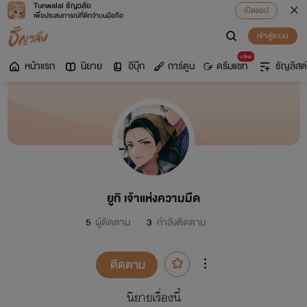
Tunwalai ธัญวลัย
เปิดแอป
เพื่อประสบการณ์ที่ดีกว่าบนมือถือ
เข้าสู่ระบบ
มาใหม่
หน้าแรก
นิยาย
อีบุ๊ก
การ์ตูน
ดรีมแชท
ธัญลิสต์
ยูกิ เจ้าแห่งความมืด
5
ผู้ติดตาม
3
กำลังติดตาม
ติดตาม
นิยายเรื่องนี้