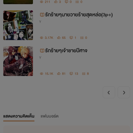
211
3
0
0
รักร้ายๆนายวายร้ายสุดหล่อ(3p+)
Y
3.17K
65
1
0
รักร้ายๆเจ้าชายปีศาจ
Y
15.1K
81
13
8
แสดงความคิดเห็น
แฟนบอร์ด