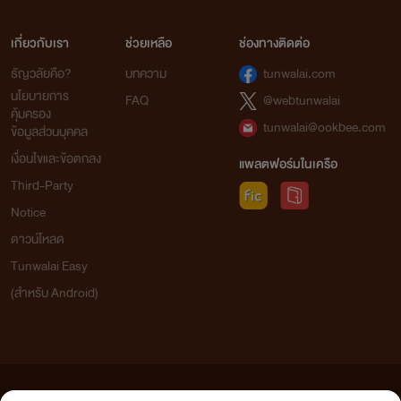
เกี่ยวกับเรา
ช่วยเหลือ
ช่องทางติดต่อ
ธัญวลัยคือ?
บทความ
tunwalai.com
นโยบายการ
FAQ
@webtunwalai
คุ้มครอง
tunwalai@ookbee.com
ข้อมูลส่วนบุคคล
เงื่อนไขและข้อตกลง
แพลตฟอร์มในเครือ
Third-Party
Notice
ดาวน์โหลด
Tunwalai Easy
(สำหรับ Android)