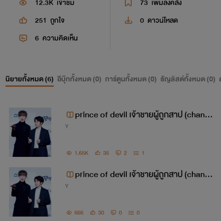
12.3K
เข้าชม
73
เพิ่มลงคลัง
251
ถูกใจ
0
ดาวน์โหลด
6
ความคิดเห็น
นิยายทั้งหมด (
6
)
อีบุ๊กทั้งหมด (
0
)
การ์ตูนทั้งหมด (
0
)
ธัญลิสต์ทั้งหมด (
0
)
prince of devil เจ้าชายผู้ถูกสาป (chanba
Y
ek ft.kaihun)
1.65K
35
2
1
prince of devil เจ้าชายผู้ถูกสาป (chanba
Y
ek ft.kaihun)
666
30
0
0