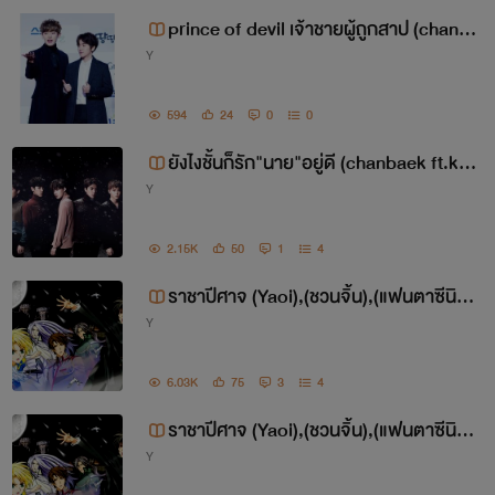
prince of devil เจ้าชายผู้ถูกสาป (chanba
Y
ek ft.kaihun)
594
24
0
0
ยังไงชั้นก็รัก"นาย"อยู่ดี (chanbaek ft.kai
Y
hun"
2.15K
50
1
4
ราชาปีศาจ (Yaoi),(ชวนจิ้น),(แฟนตาซีนิดห
Y
น่อย)
6.03K
75
3
4
ราชาปีศาจ (Yaoi),(ชวนจิ้น),(แฟนตาซีนิดห
Y
น่อย)