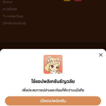
Notice
ดาวน์โหลด
Tunwalai Easy
(สำหรับ Android)
ข้อความที่ท่านได้อ่านจากเว็บไซต์นี้เกิดจากการเขียนโดยสาธารณชนและเผยแพร่โดยอัตโนมัติ ผู้ดูแล
เว็บไซต์แห่งนี้ไม่ได้เห็นด้วยและไม่ขอรับผิดชอบต่อข้อความใดๆ ทั้งสิ้น ดังนั้นผู้อ่านทุกท่านโปรดใช้
วิจารณญาณในการกลั่นกรองด้วยตนเอง และหากท่านพบข้อความใดๆ ที่ขัดต่อกฎหมายและศีลธรรม
กรุณาแจ้งมาที่ tunwalai@ookbee.com เพื่อทีมงานจะได้ดำเนินการในทันที ทั้งนี้ ทางเว็บไซต์ขอสงวน
ลิขสิทธิ์ตามพระราชบัญญัติลิขสิทธิ์ (ฉบับเพิ่มเติม) พ.ศ.2558
ใช้แอปพลิเคชันธัญวลัย
เพื่อประสบการณ์อ่านและเขียนที่ดีกว่าบนมือถือ
เปิดแอปพลิเคชัน