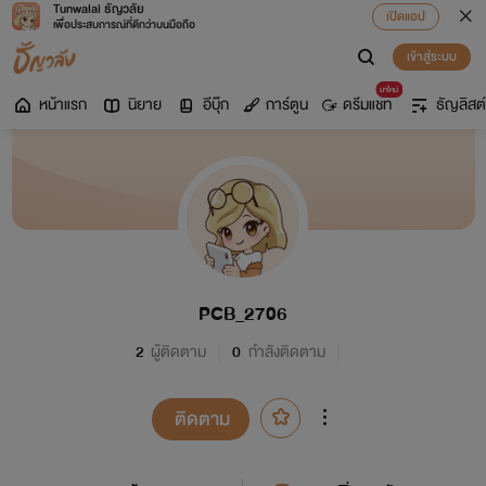
Tunwalai ธัญวลัย
เปิดแอป
เพื่อประสบการณ์ที่ดีกว่าบนมือถือ
เข้าสู่ระบบ
มาใหม่
หน้าแรก
นิยาย
อีบุ๊ก
การ์ตูน
ดรีมแชท
ธัญลิสต์
PCB_2706
2
ผู้ติดตาม
0
กำลังติดตาม
ติดตาม