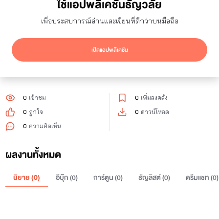
ใช้แอปพลิเคชันธัญวลัย
Chananchida
เพื่อประสบการณ์อ่านและเขียนที่ดีกว่าบนมือถือ
0
ผู้ติดตาม
2
กำลังติดตาม
เปิดแอปพลิเคชัน
ติดตาม
0
เข้าชม
0
เพิ่มลงคลัง
0
ถูกใจ
0
ดาวน์โหลด
0
ความคิดเห็น
ผลงานทั้งหมด
นิยาย (
0
)
อีบุ๊ก (
0
)
การ์ตูน (
0
)
ธัญลิสต์ (
0
)
ดรีมแชท (
0
)