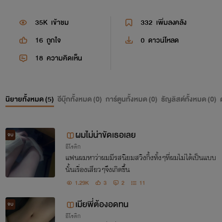
35K
เข้าชม
332
เพิ่มลงคลัง
16
ถูกใจ
0
ดาวน์โหลด
18
ความคิดเห็น
นิยายทั้งหมด (
5
)
อีบุ๊กทั้งหมด (
0
)
การ์ตูนทั้งหมด (
0
)
ธัญลิสต์ทั้งหมด (
0
)
ผมไม่น่าขัดเธอเลย
จบ
อีโรติก
แฟนผมหาว่าผมมีรสนิยมสวิงกิ้งทั้งๆที่ผมไม่ได้เป็นแบบ
นั้นเรื่องเสียวๆจึงเกิดขึ้น
1.29K
3
2
11
เมียพี่ต้องอดทน
จบ
อีโรติก