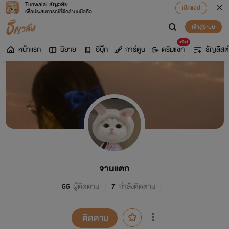
Tunwalai ธัญวลัย
เปิดแอป
เพื่อประสบการณ์ที่ดีกว่าบนมือถือ
เข้าสู่ระบบ
มาใหม่
หน้าแรก
นิยาย
อีบุ๊ก
การ์ตูน
ดรีมแชท
ธัญลิสต์
จานแตก
55
ผู้ติดตาม
7
กำลังติดตาม
ติดตาม