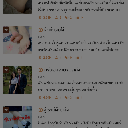
สนจะทำยังไงเมื่อพี่เพ็ญแม่บ้านหญิงเสนอตัวแก้โรคแห้ง
ให้กับภรรยาสาวสุดสวยโดนการชักชวนให้มีประสบการ
ณ์ใหม่ๆ
3.63K
2
2
14
เค้าว่าผมโง่
จบ
อีโรติก
เพราะผมเจ้าชู้เลยโดนแฟนกับป้าเอาคืนอย่างเจ็บแสบ ถึง
กระนั้นมันกลับเปลี่ยนรสนิยมของผมกับแฟนไปตลอดก
าล
2.25K
1
0
11
แฟนผมขายของเก่ง
จบ
อีโรติก
เมื่อแฟนสาวของบอลได้หลงไหลการขายสินค้าแอบแฝง
บริการเสริม เรื่องราววุ่นๆจึงเริ่มต้นขึ้น
4.64K
1
3
11
คู่เรามีด้านมืด
จบ
อีโรติก
ในโลกปัจจุบันรักเดียวใจเดียวคือสิ่งที่ทุกคนยึดมั่น แต่ถ้า