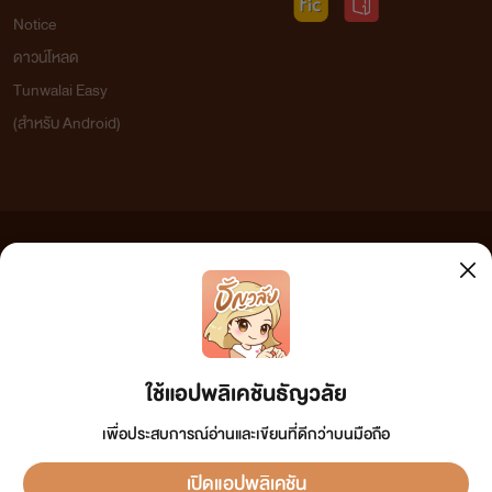
Notice
ดาวน์โหลด
Tunwalai Easy
(สำหรับ Android)
ข้อความที่ท่านได้อ่านจากเว็บไซต์นี้เกิดจากการเขียนโดยสาธารณชนและเผยแพร่โดยอัตโนมัติ ผู้ดูแล
เว็บไซต์แห่งนี้ไม่ได้เห็นด้วยและไม่ขอรับผิดชอบต่อข้อความใดๆ ทั้งสิ้น ดังนั้นผู้อ่านทุกท่านโปรดใช้
วิจารณญาณในการกลั่นกรองด้วยตนเอง และหากท่านพบข้อความใดๆ ที่ขัดต่อกฎหมายและศีลธรรม
กรุณาแจ้งมาที่ tunwalai@ookbee.com เพื่อทีมงานจะได้ดำเนินการในทันที ทั้งนี้ ทางเว็บไซต์ขอสงวน
ลิขสิทธิ์ตามพระราชบัญญัติลิขสิทธิ์ (ฉบับเพิ่มเติม) พ.ศ.2558
ใช้แอปพลิเคชันธัญวลัย
เพื่อประสบการณ์อ่านและเขียนที่ดีกว่าบนมือถือ
เปิดแอปพลิเคชัน