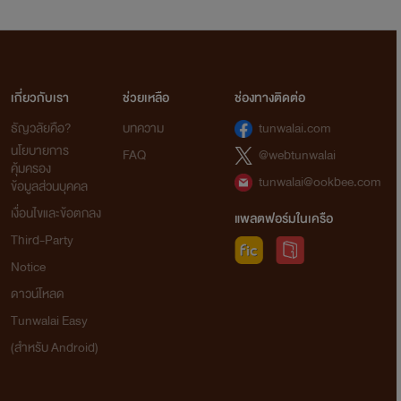
เกี่ยวกับเรา
ช่วยเหลือ
ช่องทางติดต่อ
ธัญวลัยคือ?
บทความ
tunwalai.com
นโยบายการ
FAQ
@webtunwalai
คุ้มครอง
tunwalai@ookbee.com
ข้อมูลส่วนบุคคล
เงื่อนไขและข้อตกลง
แพลตฟอร์มในเครือ
Third-Party
Notice
ดาวน์โหลด
Tunwalai Easy
(สำหรับ Android)