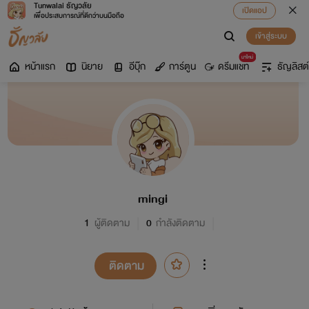
Tunwalai ธัญวลัย
เปิดแอป
เพื่อประสบการณ์ที่ดีกว่าบนมือถือ
เข้าสู่ระบบ
มาใหม่
หน้าแรก
นิยาย
อีบุ๊ก
การ์ตูน
ดรีมแชท
ธัญลิสต์
mingi
1
ผู้ติดตาม
0
กำลังติดตาม
ติดตาม