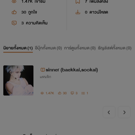
1.47K
เข้าชม
7
เพิ่มลงคลัง
30
ถูกใจ
0
ดาวน์โหลด
3
ความคิดเห็น
นิยายทั้งหมด (
1
)
อีบุ๊กทั้งหมด (
0
)
การ์ตูนทั้งหมด (
0
)
ธัญลิสต์ทั้งหมด (
0
)
sinner (baekkai,sookai)
แฟนฟิก
1.47K
30
3
1