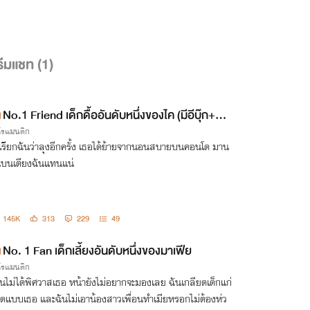
ีมแชท (
1
)
No.1 Friend เด็กดื้ออันดับหนึ่งของไค (มีอีบุ๊ก+ภา
กโรแมนติก
พประกอบ)
าเรียกฉันว่าลุงอีกครั้ง เธอได้ย้ายจากนอนสบายบนคอนโด มาน
บนเตียงฉันแทนแน่
145K
313
229
49
No. 1 Fan เด็กเลี้ยงอันดับหนึ่งของมาเฟีย
กโรแมนติก
ันไม่ได้พิศวาสเธอ หน้ายังไม่อยากจะมองเลย ฉันเกลียดเด็กแก่
ดแบบเธอ และฉันไม่เอาน้องสาวเพื่อนทำเมียหรอกไม่ต้องห่ว