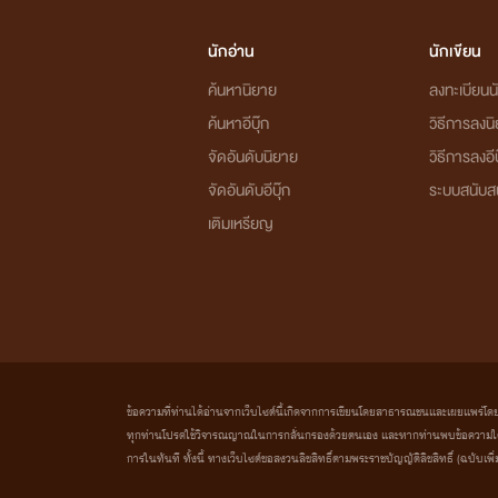
นักอ่าน
นักเขียน
ค้นหานิยาย
ลงทะเบียนนั
ค้นหาอีบุ๊ก
วิธีการลงน
จัดอันดับนิยาย
วิธีการลงอีบ
จัดอันดับอีบุ๊ก
ระบบสนับส
เติมเหรียญ
ข้อความที่ท่านได้อ่านจากเว็บไซต์นี้เกิดจากการเขียนโดยสาธารณชนและเผยแพร่โดยอัตโน
ทุกท่านโปรดใช้วิจารณญาณในการกลั่นกรองด้วยตนเอง และหากท่านพบข้อความใดๆ 
การในทันที ทั้งนี้ ทางเว็บไซต์ขอสงวนลิขสิทธิ์ตามพระราชบัญญัติลิขสิทธิ์ (ฉบับเพิ