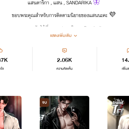
แสนดาริกา , แสน , SANDARIKA
🦋
ขอบพระคุณสำหรับการติดตามนิยายของแสนนะคะ 💜
พูดคุยกันได้ที่เพจ แสนดาริกา - Sandarika
แสดงเพิ่มเติม
https://www.facebook.com/profile.php?id=61569021371164
หรือต๊อก ๆ Sandarika_ ค่า
37K
2.06K
14
Love, Always.
กใจ
ความคิดเห็น
เพิ่ม
San.
จบ