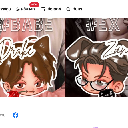
มาใหม่
การ์ตูน
ดรีมแชท
ธัญลิสต์
ค้นหา
ตาม