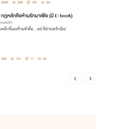
358K
298
161
44
กฎหลักคือห้ามรักมาเฟีย (มี E-book)
กโรแมนติก
เหล็กที่เธอห้ามทำคือ...อย่าริอ่านจะรักฉัน!
42K
131
11
45