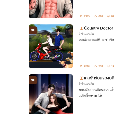
727K
683
5
Country Doctor
จบ
รักโรแมนติก
น [มีE-book]
เธอล้อเล่นแต่พี่ 'เอา' จริง
206K
291
1
เกมรักร้อนของอดี
จบ
รักโรแมนติก
ยอมเฮียก่อนสิคนสวยแล้วเ
วเฮียก็จะหามาให้