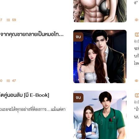
ง"
27
59
 จากคุณชายกลายเป็นหมอไทบ้า
จบ
รั
จะ
บก
ไห
40
47
ตคู่นอนลับ [มี E-Book]
จบ
รั
ธอจะได้ทุกอย่างที่ต้องการ...แม้แต่ดา
"ถ
นป