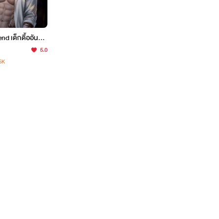
nd เด็กดื้ออันดับ
ค (มีอีบุ๊ก+ภาพป
5.0
5K