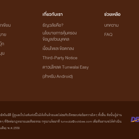
เกี่ยวกับเรา
ช่วยเหลือ
กเขียน
ธัญวลัยคือ?
บทความ
นโยบายการคุ้มครอง
ิยาย
FAQ
ข้อมูลส่วนบุคคล
ุ๊ก
เงื่อนไขและข้อตกลง
นุน
Third-Party Notice
ดาวน์โหลด Tunwalai Easy
(สำหรับ Android)
มัติ ผู้ดูแลเว็บไซต์แห่งนี้ไม่ได้เห็นด้วยและไม่ขอรับผิดชอบต่อข้อความใดๆ ทั้งสิ้น ดังนั้นผู้อ่าน
ที่ขัดต่อกฎหมายและศีลธรรม กรุณาแจ้งมาที่ tunwalai@ookbee.com เพื่อทีมงานจะได้ดำเนิน
่มเติม) พ.ศ.2558