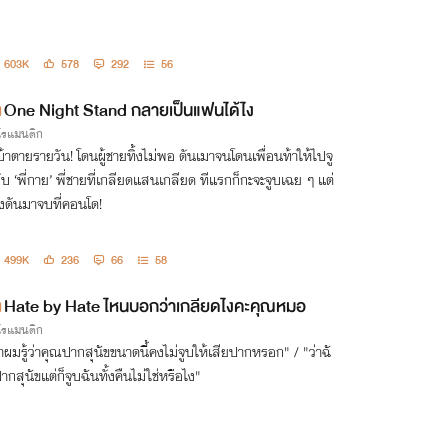
603K
578
292
56
One Night Stand กลายเป็นแฟนได้ไง
กโรแมนติก
บ้าตายรายวัน! โดนผู้ชายทิ้งไม่พอ ดันเมาจนโดนเพื่อนท้าให้ไปจู
ับ ‘พี่กาย’ พี่ชายที่เกลียดแสนเกลียด ทีแรกก็กะจะจูบเฉย ๆ แต่
งดันมาจบที่คอนโด!
499K
236
66
58
Hate by Hate ไหนบอกว่าเกลียดไงคะคุณหมอ
กโรแมนติก
้าผมรู้ว่าคุณปากสุนัขขนาดนี้คงไม่จูบให้เสียปากหรอก" / "ว่าฉั
ากสุนัขแต่ก็จูบฉันทั้งคืนไม่ใช่หรือไง"