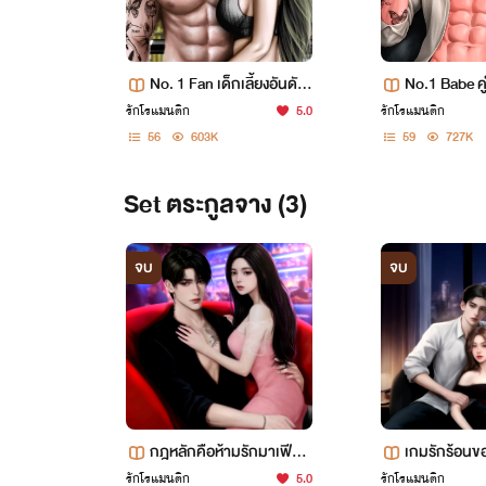
No. 1 Fan เด็กเลี้ยงอันดับ
No.1 Babe คู
หนึ่งของมาเฟีย
นึ่งของเพลย์
รักโรแมนติก
5.0
รักโรแมนติก
k)
56
603K
59
727K
Set ตระกูลจาง (3)
จบ
จบ
กฎหลักคือห้ามรักมาเฟีย
เกมรักร้อนข
(มี E-book)
ลับ [มี E-Boo
รักโรแมนติก
5.0
รักโรแมนติก