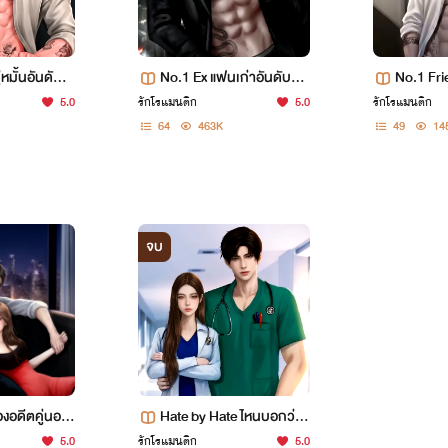
่หมั้นอันดับห
No.1 Ex แฟนเก่าอันดับหนึ่
No.1 Frie
บอย (มี E-boo
งของแบดบอย [อีบุ๊กพร้อมโ
หนึ่งของไ
5.0
รักโรแมนติก
5.0
รักโรแมนติก
หลด]
ระกอบ)
64
463K
49
14
จบ
องอดีตคู่นอน
Hate by Hate ไหนบอกว่าเ
k]
กลียดไงคะคุณหมอ
5.0
รักโรแมนติก
5.0