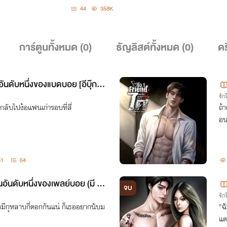
44
358K
การ์ตูนทั้งหมด (
0
)
ธัญลิสต์ทั้งหมด (
0
)
ดร
ันดับหนึ่งของแบดบอย [อีบุ๊กพ
รั
ะกลับไปง้อแฟนเก่ารอบที่สี่
ถ้
อน
61
64
นอันดับหนึ่งของเพลย์บอย (มี E
จบ
รั
งมีกุหลาบกี่ดอกกันแน่ ก็เธออยากนับม
"ฉ
แด