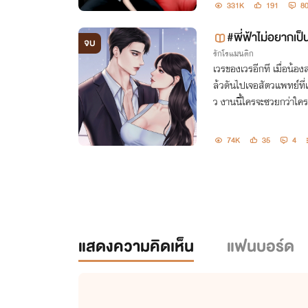
331K
191
8
#พี่ฟ้าไม่อยากเป
จบ
รักโรแมนติก
เวรของเวรอีกที เมื่อน้อ
ล้วดันไปเจอสัตวแพทย์ที่เป
ว งานนี้ใครจะซวยกว่าใครล
74K
35
4
แสดงความคิดเห็น
แฟนบอร์ด