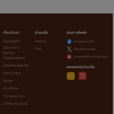
เกี่ยวกับเรา
ช่วยเหลือ
ช่องทางติดต่อ
ธัญวลัยคือ?
บทความ
tunwalai.com
นโยบายการ
FAQ
@webtunwalai
คุ้มครอง
tunwalai@ookbee.com
ข้อมูลส่วนบุคคล
เงื่อนไขและข้อตกลง
แพลตฟอร์มในเครือ
Third-Party
Notice
ดาวน์โหลด
Tunwalai Easy
(สำหรับ Android)