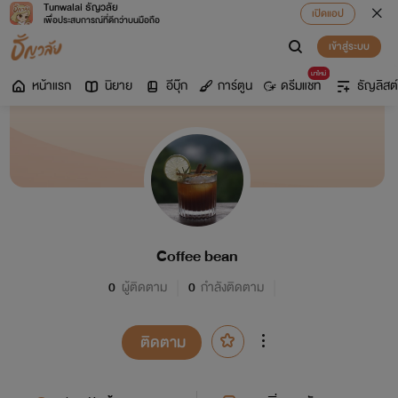
Tunwalai ธัญวลัย
เปิดแอป
เพื่อประสบการณ์ที่ดีกว่าบนมือถือ
เข้าสู่ระบบ
มาใหม่
หน้าแรก
นิยาย
อีบุ๊ก
การ์ตูน
ดรีมแชท
ธัญลิสต์
Coffee bean
0
ผู้ติดตาม
0
กำลังติดตาม
ติดตาม