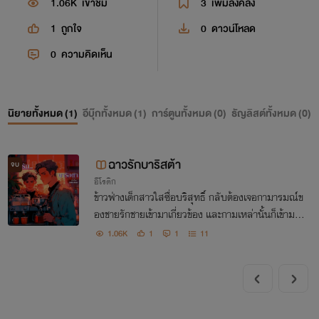
1.06K
เข้าชม
3
เพิ่มลงคลัง
1
ถูกใจ
0
ดาวน์โหลด
0
ความคิดเห็น
นิยายทั้งหมด (
1
)
อีบุ๊กทั้งหมด (
1
)
การ์ตูนทั้งหมด (
0
)
ธัญลิสต์ทั้งหมด (
0
)
ฉาวรักบาริสต้า
จบ
อีโรติก
ข้าวฟ่างเด็กสาวใสซื่อบริสุทธิ์ กลับต้องเจอกามารมณ์ข
องชายรักชายเข้ามาเกี่ยวข้อง และกามเหล่านั้นก็เข้ามาข้
องเกี่ยวกับคนในครบครัวของเธอ
1.06K
1
1
11