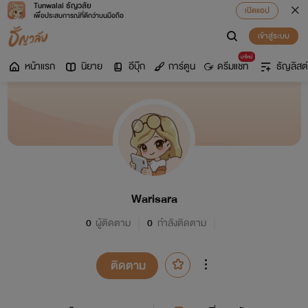
Tunwalai ธัญวลัย
เปิดแอป
เพื่อประสบการณ์ที่ดีกว่าบนมือถือ
เข้าสู่ระบบ
มาใหม่
หน้าแรก
นิยาย
อีบุ๊ก
การ์ตูน
ดรีมแชท
ธัญลิสต์
Warisara
0
ผู้ติดตาม
0
กำลังติดตาม
ติดตาม