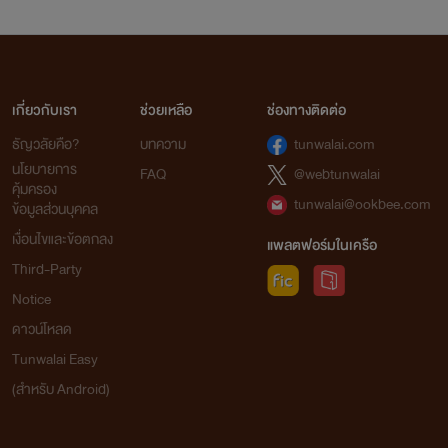
เกี่ยวกับเรา
ช่วยเหลือ
ช่องทางติดต่อ
ธัญวลัยคือ?
บทความ
tunwalai.com
นโยบายการ
FAQ
@webtunwalai
คุ้มครอง
tunwalai@ookbee.com
ข้อมูลส่วนบุคคล
เงื่อนไขและข้อตกลง
แพลตฟอร์มในเครือ
Third-Party
Notice
ดาวน์โหลด
Tunwalai Easy
(สำหรับ Android)