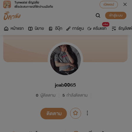
Tunwalai ธัญวลัย
เปิดแอป
เพื่อประสบการณ์ที่ดีกว่าบนมือถือ
เข้าสู่ระบบ
มาใหม่
หน้าแรก
นิยาย
อีบุ๊ก
การ์ตูน
ดรีมแชท
ธัญลิสต์
jeab0065
0
ผู้ติดตาม
5
กำลังติดตาม
ติดตาม