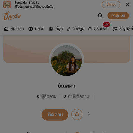
Tunwalai ธัญวลัย
เปิดแอป
เพื่อประสบการณ์ที่ดีกว่าบนมือถือ
เข้าสู่ระบบ
มาใหม่
หน้าแรก
นิยาย
อีบุ๊ก
การ์ตูน
ดรีมแชท
ธัญลิสต์
บัณฑิตา
0
ผู้ติดตาม
0
กำลังติดตาม
ติดตาม