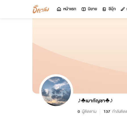
หน้าแรก
นิยาย
อีบุ๊ก
♪♣เมากัญชา♣♪
0
ผู้ติดตาม
137
กำลังติด