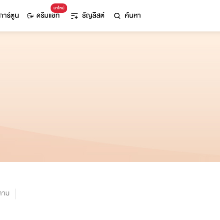
มาใหม่
การ์ตูน
ดรีมแชท
ธัญลิสต์
ค้นหา
ตาม