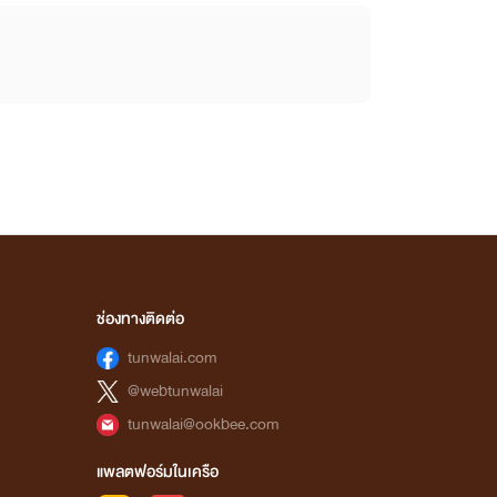
ช่องทางติดต่อ
tunwalai.com
@webtunwalai
tunwalai@ookbee.com
แพลตฟอร์มในเครือ