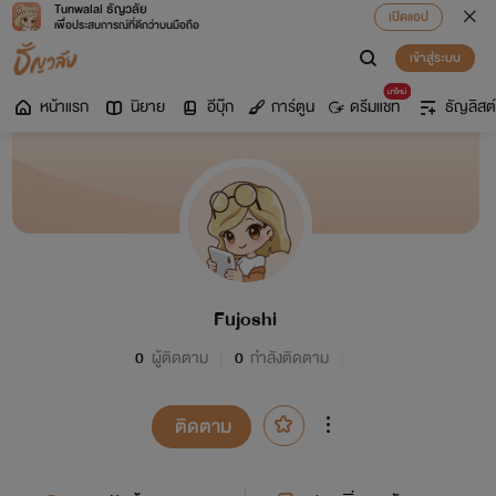
Tunwalai ธัญวลัย
เปิดแอป
เพื่อประสบการณ์ที่ดีกว่าบนมือถือ
เข้าสู่ระบบ
มาใหม่
หน้าแรก
นิยาย
อีบุ๊ก
การ์ตูน
ดรีมแชท
ธัญลิสต์
Fujoshi
0
ผู้ติดตาม
0
กำลังติดตาม
ติดตาม