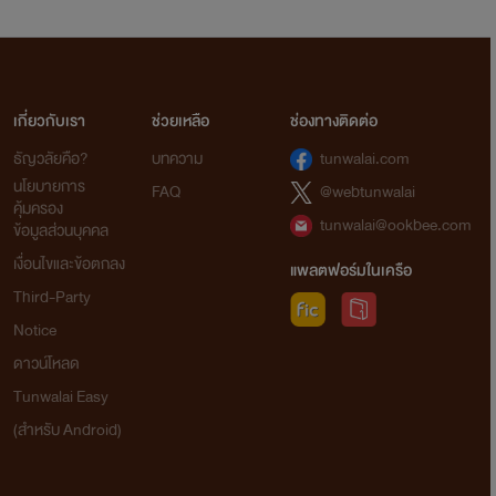
เกี่ยวกับเรา
ช่วยเหลือ
ช่องทางติดต่อ
ธัญวลัยคือ?
บทความ
tunwalai.com
นโยบายการ
FAQ
@webtunwalai
คุ้มครอง
tunwalai@ookbee.com
ข้อมูลส่วนบุคคล
เงื่อนไขและข้อตกลง
แพลตฟอร์มในเครือ
Third-Party
Notice
ดาวน์โหลด
Tunwalai Easy
(สำหรับ Android)