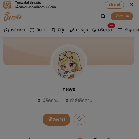
Tunwalai ธัญวลัย
เปิดแอป
เพื่อประสบการณ์ที่ดีกว่าบนมือถือ
เข้าสู่ระบบ
มาใหม่
หน้าแรก
นิยาย
อีบุ๊ก
การ์ตูน
ดรีมแชท
ธัญลิสต์
กชพร
0
ผู้ติดตาม
0
กำลังติดตาม
ติดตาม