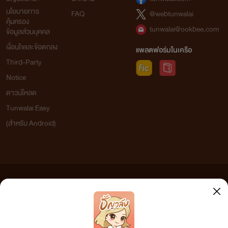
นโยบายการ
FAQ
@webtunwalai
คุ้มครอง
tunwalai@ookbee.com
ข้อมูลส่วนบุคคล
เงื่อนไขและข้อตกลง
แพลตฟอร์มในเครือ
Third-Party
Notice
ดาวน์โหลด
Tunwalai Easy
(สำหรับ Android)
ข้อความที่ท่านได้อ่านจากเว็บไซต์นี้เกิดจากการเขียนโดยสาธารณชนและเผยแพร่โดยอัตโนมัติ ผู้ดูแล
เว็บไซต์แห่งนี้ไม่ได้เห็นด้วยและไม่ขอรับผิดชอบต่อข้อความใดๆ ทั้งสิ้น ดังนั้นผู้อ่านทุกท่านโปรดใช้
วิจารณญาณในการกลั่นกรองด้วยตนเอง และหากท่านพบข้อความใดๆ ที่ขัดต่อกฎหมายและศีลธรรม
กรุณาแจ้งมาที่ tunwalai@ookbee.com เพื่อทีมงานจะได้ดำเนินการในทันที ทั้งนี้ ทางเว็บไซต์ขอสงวน