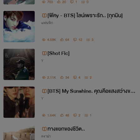
703
20
1
0
[ฟิคy - BTS] ไลน์เพราะรัก.. [กุกมิน]
แฟนฟิก
4.59K
64
12
3
[Shot Fic]
Y
2.11K
34
4
2
[BTS] My Sunshine. คุณคือแสงสว่างขอ
Y
งผม [vmin],[jinga](Y)
1.64K
48
2
1
ทางแยกของชีวิต..
ดราม่า