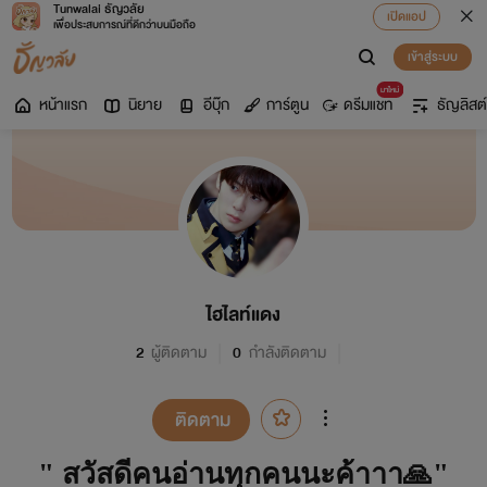
Tunwalai ธัญวลัย
เปิดแอป
เพื่อประสบการณ์ที่ดีกว่าบนมือถือ
เข้าสู่ระบบ
มาใหม่
หน้าแรก
นิยาย
อีบุ๊ก
การ์ตูน
ดรีมแชท
ธัญลิสต์
ไฮไลท์แดง
2
ผู้ติดตาม
0
กำลังติดตาม
ติดตาม
"
สวัสดีคนอ่านทุกคนนะค้าาา
🙏
"