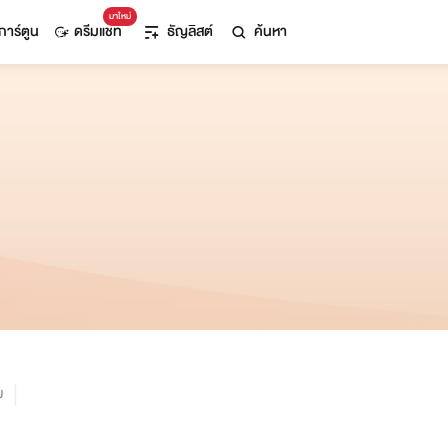
มาใหม่
การ์ตูน
ดรีมแชท
ธัญลิสต์
ค้นหา
ม