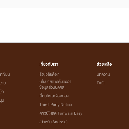
เกี่ยวกับเรา
ช่วยเหลือ
กเขียน
ธัญวลัยคือ?
บทความ
นโยบายการคุ้มครอง
ิยาย
FAQ
ข้อมูลส่วนบุคคล
ุ๊ก
เงื่อนไขและข้อตกลง
นุน
Third-Party Notice
ดาวน์โหลด Tunwalai Easy
(สำหรับ Android)