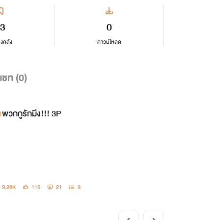
3
0
ลงคลัง
ดาวน์โหลด
แชท (
0
)
พวกกูรักมึง!!! 3P
9.28K
115
21
3