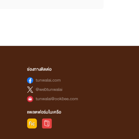
ช่องทางติดต่อ
tunwalai.com
@webtunwalai
tunwalai@ookbee.com
แพลตฟอร์มในเครือ