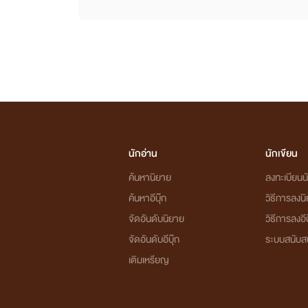
นักอ่าน
นักเขียน
ค้นหานิยาย
ลงทะเบียนนั
ค้นหาอีบุ๊ก
วิธีการลงน
จัดอันดับนิยาย
วิธีการลงอีบ
จัดอันดับอีบุ๊ก
ระบบสนับส
เติมเหรียญ