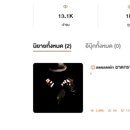
13.1K
1
เข้าชม
ถู
นิยายทั้งหมด (
2
)
อีบุ๊กทั้งหมด (
0
)
assassin ฆาตก
Y
3.88K
54
14