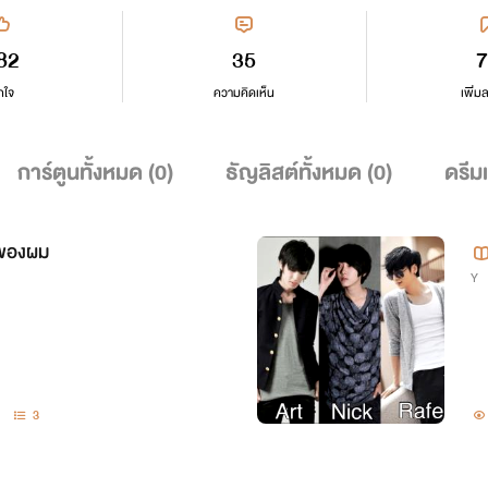
82
35
7
กใจ
ความคิดเห็น
เพิ่ม
การ์ตูนทั้งหมด (
0
)
ธัญลิสต์ทั้งหมด (
0
)
ดรีม
รของผม
Y
3