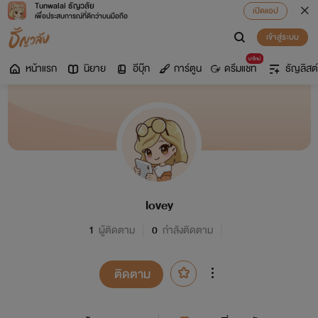
Tunwalai ธัญวลัย
เปิดแอป
เพื่อประสบการณ์ที่ดีกว่าบนมือถือ
เข้าสู่ระบบ
มาใหม่
หน้าแรก
นิยาย
อีบุ๊ก
การ์ตูน
ดรีมแชท
ธัญลิสต์
lovey
1
ผู้ติดตาม
0
กำลังติดตาม
ติดตาม