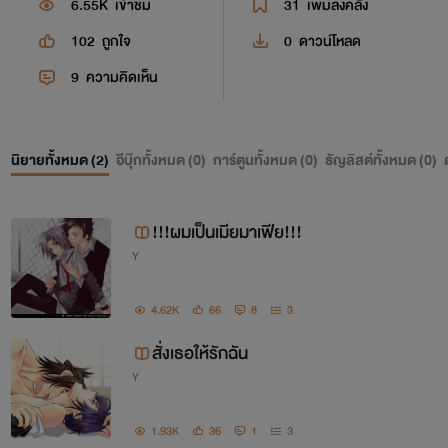
6.55K
เข้าชม
31
เพิ่มลงคลัง
102
ถูกใจ
0
ดาวน์โหลด
9
ความคิดเห็น
นิยายทั้งหมด (
2
)
อีบุ๊กทั้งหมด (
0
)
การ์ตูนทั้งหมด (
0
)
ธัญลิสต์ทั้งหมด (
0
)
!!!ผมเป็นเมียมาเฟีย!!!
Y
4.62K
66
8
3
สั่งเธอให้รักฉัน
Y
1.93K
36
1
3