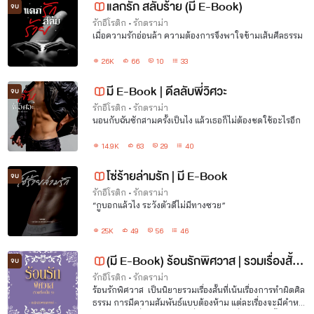
แลกรัก สลับร้าย (มี E-Book)
จบ
รักอีโรติก
•
รักดราม่า
เมื่อความรักอ่อนล้า ความต้องการจึงพาใจข้ามเส้นศีลธรรม
26K
66
10
33
มี E-Book | ดีลลับพี่วิศวะ
จบ
รักอีโรติก
•
รักดราม่า
นอนกับฉันซักสามครั้งเป็นไง แล้วเธอก็ไม่ต้องชดใช้อะไรอีก
14.9K
63
29
40
โซ่ร้ายล่ามรัก | มี E-Book
จบ
รักอีโรติก
•
รักดราม่า
“กูบอกแล้วไง ระวังตัวดีไม่มีทางซวย”
25K
49
56
46
(มี E-Book) ร้อนรักพิศวาส | รวมเรื่องสั้น
จบ
9 #20ep.
รักอีโรติก
•
รักดราม่า
ร้อนรักพิศวาส เป็นนิยายรวมเรื่องสั้นที่เน้นเรื่องการทำผิดศิล
ธรรม การมีความสัมพันธ์แบบต้องห้าม แต่ละเรื่องจะมีคำหย