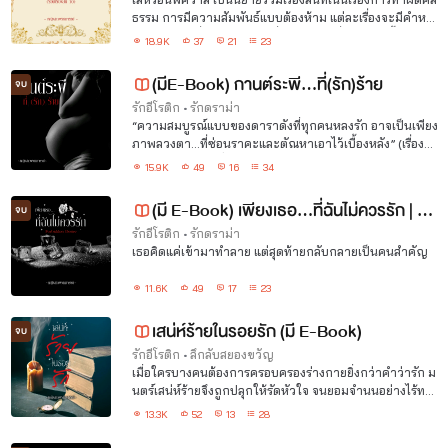
ธรรม การมีความสัมพันธ์แบบต้องห้าม แต่ละเรื่องจะมีคำหย
าบคาย ดิบ เถื่อน และใช้คำที่รุนแรง ใครที่ชอบแนวนี้เข้ามาอ่
18.9K
37
21
23
านกันได้นะคะ
(มีE-Book) กานต์ระพี...ที่(รัก)ร้าย
จบ
รักอีโรติก
•
รักดราม่า
“ความสมบูรณ์แบบของดาราดังที่ทุกคนหลงรัก อาจเป็นเพียง
ภาพลวงตา…ที่ซ่อนราคะและตัณหาเอาไว้เบื้องหลัง” (เรื่องนี้
พระเอกนอกกายฉ่ำบอกไว้ก่อน)
15.9K
49
16
34
(มี E-Book) เพียงเธอ…ที่ฉันไม่ควรรัก | F
จบ
orbidden Desire
รักอีโรติก
•
รักดราม่า
เธอคิดแค่เข้ามาทำลาย แต่สุดท้ายกลับกลายเป็นคนสำคัญ
11.6K
49
17
23
เสน่ห์ร้ายในรอยรัก (มี E-Book)
จบ
รักอีโรติก
•
ลึกลับสยองขวัญ
เมื่อใครบางคนต้องการครอบครองร่างกายยิ่งกว่าคำว่ารัก ม
นตร์เสน่ห์ร้ายจึงถูกปลุกให้รัดหัวใจ จนยอมจำนนอย่างไร้ทาง
หนี
13.3K
52
13
28