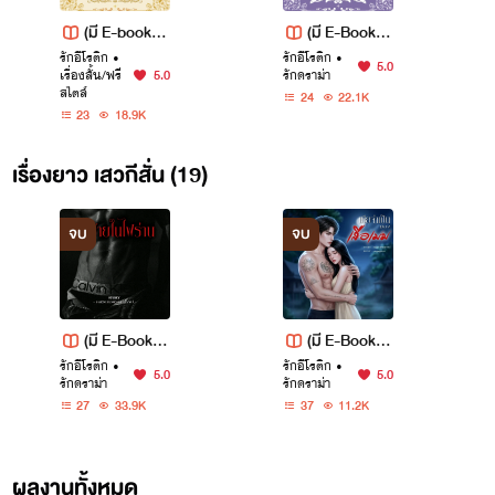
(มี E-book) เ
(มี E-Book) ร้
รักอีโรติก
ล่ห์ร้อนพิศวา
•
รักอีโรติก
อนรักพิศวาส
•
5.0
เรื่องสั้น/ฟรี
5.0
รักดราม่า
ส | รวมเรื่องสั้
| รวมเรื่องสั้น
สไตล์
24
22.1K
น 10 #20ep.
9 #20ep.
23
18.9K
เรื่องยาว เสวกีสั่น (19)
จบ
จบ
(มี E-Book) รั
(มี E-Book) เ
รักอีโรติก
กร้ายในไฟร่า
•
รักอีโรติก
มียจำเป็นของ
•
5.0
5.0
รักดราม่า
รักดราม่า
น
เสือเมฆ
27
33.9K
37
11.2K
ผลงานทั้งหมด