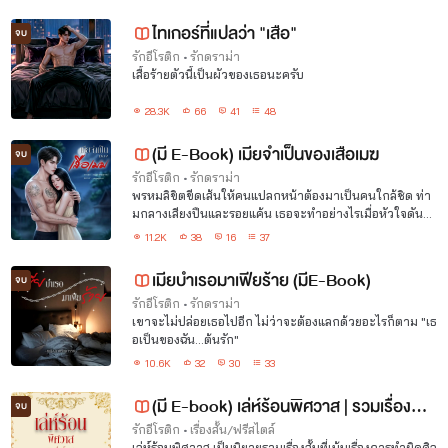
ของมนุษย์
ไทเกอร์ที่แปลว่า "เสือ"
จบ
รักอีโรติก
•
รักดราม่า
เสื้อร้ายตัวนี้เป็นผัวของเธอนะครับ
28.3K
66
41
48
(มี E-Book) เมียจำเป็นของเสือเมฆ
จบ
รักอีโรติก
•
รักดราม่า
พรหมลิขิตขีดเส้นให้คนแปลกหน้าต้องมาเป็นคนใกล้ชิด ท่า
มกลางเสียงปืนและรอยแค้น เธอจะทำอย่างไรเมื่อหัวใจดันสั่น
คลอนไปกับ 'เสือเมฆ'
11.2K
38
16
37
เมียบำเรอมาเฟียร้าย (มีE-Book)
จบ
รักอีโรติก
•
รักดราม่า
เขาจะไม่ปล่อยเธอไปอีก ไม่ว่าจะต้องแลกด้วยอะไรก็ตาม "เธ
อเป็นของฉัน...ต้นรัก"
10.6K
32
30
33
(มี E-book) เล่ห์ร้อนพิศวาส | รวมเรื่องสั้น
จบ
10 #20ep.
รักอีโรติก
•
เรื่องสั้น/ฟรีสไตล์
เล่ห์ร้อนพิศวาส เป็นนิยายรวมเรื่องสั้นที่เน้นเรื่องการทำผิดศิล