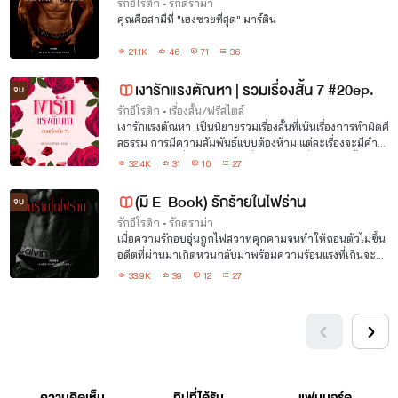
k
รักอีโรติก
•
รักดราม่า
คุณคือสามีที่ "เฮงซวยที่สุด" มาร์ติน
21.1K
46
71
36
เงารักแรงตัณหา | รวมเรื่องสั้น 7 #20ep.
จบ
รักอีโรติก
•
เรื่องสั้น/ฟรีสไตล์
เงารักแรงตัณหา เป็นนิยายรวมเรื่องสั้นที่เน้นเรื่องการทำผิดศี
ลธรรม การมีความสัมพันธ์แบบต้องห้าม แต่ละเรื่องจะมีคำห
ยาบคาย ดิบ เถื่อน และใช้คำที่รุนแรง ใครที่ชอบแนวนี้เข้ามา
32.4K
31
10
27
อ่านกันได้นะคะ
(มี E-Book) รักร้ายในไฟร่าน
จบ
รักอีโรติก
•
รักดราม่า
เมื่อความรักอบอุ่นถูกไฟสวาทคุกคามจนทำให้ถอนตัวไม่ขึ้น
อดีตที่ผ่านมาเกิดหวนกลับมาพร้อมความร้อนแรงที่เกินจะห้า
มใจ
33.9K
39
12
27
ความคิดเห็น
ทิปที่ได้รับ
แฟนบอร์ด