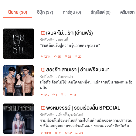
นิยาย (
38
)
อีบุ๊ก (
37
)
การ์ตูน (
0
)
ธัญลิสต์ (
0
)
ดรีมแชท 
เจษจะไม่...รัก (อ่านฟรี)
รักอีโรติก
•
คอเมดี้
“ยินดีต้อนรับสู่ความวุ่นวายค่ะคุณเจษ”
12.1K
25
32
29
สองรัก สามเรา | อ่านฟรีจนจบ*
รักอีโรติก
•
รักดราม่า
เมื่อตัวเลือกไม่ใช่ ‘คนใดคนหนึ่ง’... แต่กลายเป็น ‘สองคนพร้อ
มกัน’
128
1
0
0
พรหมจรรย์ | รวมเรื่องสั้น SPECIAL
รักอีโรติก
•
เรื่องสั้น/ฟรีสไตล์
รวมเรื่องสั้นที่จะพาไหลลึกลงไปในด้านมืดของความปรารถน
า ที่ไม่เคยถูกเล่าขานอย่างเปิดเผย “พรหมจรรย์” คือบันทึกข
องความลับ และเส้นบาง ๆ ระหว่างศีลธรรมกับความต้องการ
31.8K
71
22
40