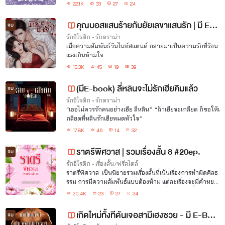
าบคาย ดิบ เถื่อน และใช้คำที่รุนแรง ใครที่ชอบแนวนี้เข้ามาอ่
22.1K
33
27
24
านกันได้นะคะ
คุณบอสแสนร้ายกับยัยเลขาแสนรัก | มี E-
จบ
book
รักอีโรติก
•
รักดราม่า
เมื่อความสัมพันธ์วันไนท์สแตนด์ กลายมาเป็นความรักที่ร้อน
แรงเกินห้ามใจ
15.3K
45
19
39
(มีE-book) ลี่หลินจะไม่รักเฮียคิมแล้ว
จบ
รักอีโรติก
•
รักดราม่า
“เธอไม่ควรรักคนอย่างเฮีย ลี่หลิน” “ถ้าเฮียจะเกลียด ก็ขอให้เ
กลียดที่หลินรักเฮียหมดหัวใจ”
17.8K
46
14
32
ราตรีพิศวาส | รวมเรื่องสั้น 8 #20ep.
จบ
รักอีโรติก
•
เรื่องสั้น/ฟรีสไตล์
ราตรีพิศวาส เป็นนิยายรวมเรื่องสั้นที่เน้นเรื่องการทำผิดศิลธ
รรม การมีความสัมพันธ์แบบต้องห้าม แต่ละเรื่องจะมีคำหยา
บคาย ดิบ เถื่อน และใช้คำที่รุนแรง ใครที่ชอบแนวนี้เข้ามาอ่า
20.4K
23
27
24
นกันได้นะคะ
เกิดใหม่ทั้งทีดันเจอสามีเฮงซวย - มี E-Boo
จบ