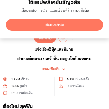
ใช้แอปพลิเคชันธัญวลัย
หญิงสาวพรหมจรรย์
เพื่อประสบการณ์อ่านและเขียนที่ดีกว่าบนมือถือ
467
ผู้ติดตาม
1
กำลังติดตาม
เปิดแอปพลิเคชัน
ติดตาม
แจ้งเรื่องอีบุ๊คและนิยาย
ฝากกดติดตาม กดเข้าชั้น กดถูกใจด้วยนะคะ
สำหรับใครที่ไม่ชอบก็ไม่ต้องเข้ามาอ่าน อย่าสาระแนไปกด
แสดงเพิ่มเติม
รายงานค่ะอีดอก คนเงี่ยน ๆ เขาเดือดร้อนกัน 😆
1.47M
เข้าชม
5.16K
เพิ่มลงคลัง
กดติดตามไรท์ได้ที่ x และ ig นะคะ
1.56K
ถูกใจ
4
ดาวน์โหลด
611
ความคิดเห็น
เรื่องใหม่ สุดฟิน