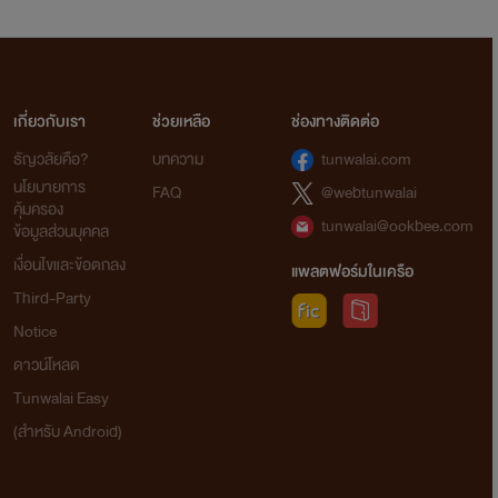
เกี่ยวกับเรา
ช่วยเหลือ
ช่องทางติดต่อ
ธัญวลัยคือ?
บทความ
tunwalai.com
นโยบายการ
FAQ
@webtunwalai
คุ้มครอง
tunwalai@ookbee.com
ข้อมูลส่วนบุคคล
เงื่อนไขและข้อตกลง
แพลตฟอร์มในเครือ
Third-Party
Notice
ดาวน์โหลด
Tunwalai Easy
(สำหรับ Android)