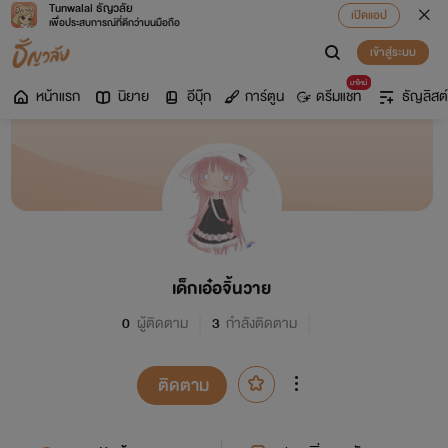
Tunwalai ธัญวลัย
เปิดแอป
เพื่อประสบการณ์ที่ดีกว่าบนมือถือ
เข้าสู่ระบบ
มาใหม่
หน้าแรก
นิยาย
อีบุ๊ก
การ์ตูน
ดรีมแชท
ธัญลิสต์
เด็กเอ๋อจิ้นวาย
0
ผู้ติดตาม
3
กำลังติดตาม
ติดตาม