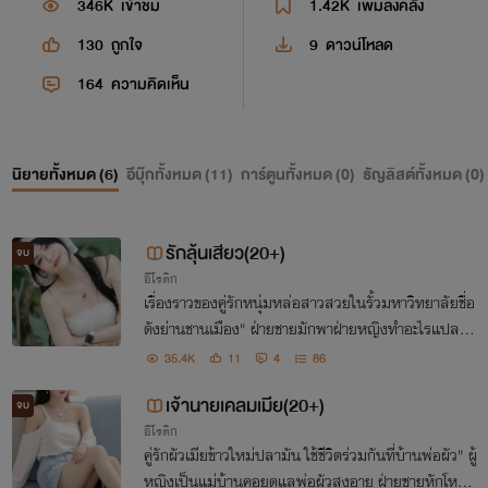
346K
เข้าชม
1.42K
เพิ่มลงคลัง
130
ถูกใจ
9
ดาวน์โหลด
164
ความคิดเห็น
นิยายทั้งหมด (
6
)
อีบุ๊กทั้งหมด (
11
)
การ์ตูนทั้งหมด (
0
)
ธัญลิสต์ทั้งหมด (
0
)
รักลุ้นเสียว(20+)
จบ
อีโรติก
เรื่องราวของคู่รักหนุ่มหล่อสาวสวยในรั้วมหาวิทยาลัยชื่อ
ดังย่านชานเมือง" ฝ่ายชายมักพาฝ่ายหญิงทำอะไรแปลกๆ
พิศดารไม่ค่อยเหมือนชาวบ้านชาวช่อง ตอนแรกๆทำเล่น
35.4K
11
4
86
ๆสนุกๆ แต่พอยิ่งทำกันบ่อยเข้ากลายเป็นรสนิยมความช
เจ้านายเคลมเมีย(20+)
อบ.
จบ
อีโรติก
คู่รักผัวเมียข้าวใหม่ปลามัน ใช้ชีวิตร่วมกันที่บ้านพ่อผัว" ผู้
หญิงเป็นแม่บ้านคอยดูแลพ่อผัวสูงอายุ ฝ่ายชายหักโหม