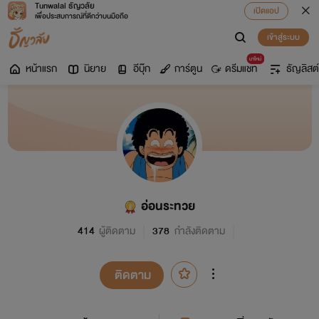
Tunwalai ธัญวลัย
เปิดแอป
เพื่อประสบการณ์ที่ดีกว่าบนมือถือ
เข้าสู่ระบบ
มาใหม่
หน้าแรก
นิยาย
อีบุ๊ก
การ์ตูน
ดรีมแชท
ธัญลิสต์
อ่อนระทวย
414
ผู้ติดตาม
378
กำลังติดตาม
ติดตาม