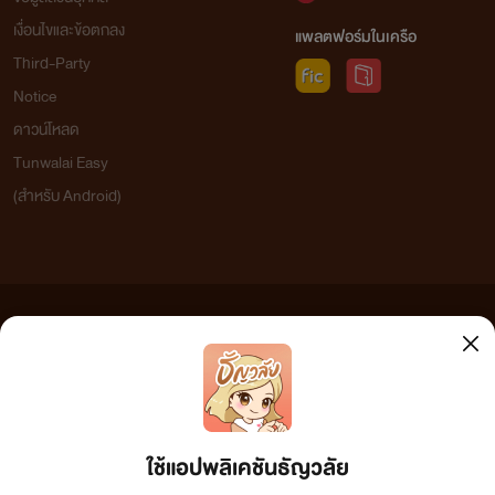
เงื่อนไขและข้อตกลง
แพลตฟอร์มในเครือ
Third-Party
Notice
ดาวน์โหลด
Tunwalai Easy
(สำหรับ Android)
ข้อความที่ท่านได้อ่านจากเว็บไซต์นี้เกิดจากการเขียนโดยสาธารณชนและเผยแพร่โดยอัตโนมัติ ผู้ดูแล
เว็บไซต์แห่งนี้ไม่ได้เห็นด้วยและไม่ขอรับผิดชอบต่อข้อความใดๆ ทั้งสิ้น ดังนั้นผู้อ่านทุกท่านโปรดใช้
วิจารณญาณในการกลั่นกรองด้วยตนเอง และหากท่านพบข้อความใดๆ ที่ขัดต่อกฎหมายและศีลธรรม
กรุณาแจ้งมาที่ tunwalai@ookbee.com เพื่อทีมงานจะได้ดำเนินการในทันที ทั้งนี้ ทางเว็บไซต์ขอสงวน
ลิขสิทธิ์ตามพระราชบัญญัติลิขสิทธิ์ (ฉบับเพิ่มเติม) พ.ศ.2558
ใช้แอปพลิเคชันธัญวลัย