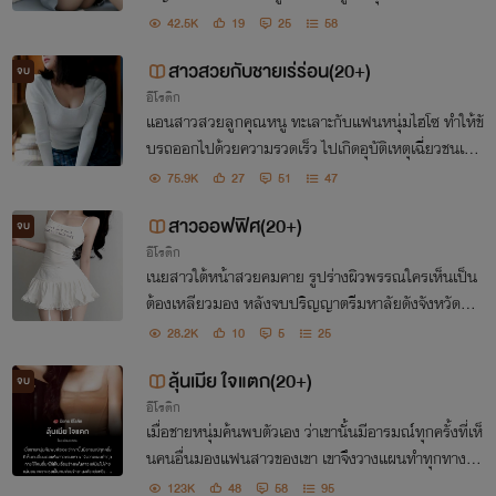
ทำงานอย่างหนักเพื่อเก็บเงินวางแผนมีลูกกัน แต่แล้วชีวิ
42.5K
19
25
58
ตคู่ทั้งสองต้องพบกับอุปสรรคไม่ราบรื่น
สาวสวยกับชายเร่ร่อน(20+)
จบ
อีโรติก
แอนสาวสวยลูกคุณหนู ทะเลาะกับแฟนหนุ่มไฮโซ ทำให้ขั
บรถออกไปด้วยความรวดเร็ว ไปเกิดอุบัติเหตุเฉี่ยวชนเข้า
กับชายเร่ร่อน ที่เดินสะพายถุงขยะอยู่จนได้รับบาดเจ็บ ทำ
75.9K
27
51
47
ให้แอนต้องรับผิดชอบสิ่งที่เกิดขึ้นด้วยการ.....
สาวออฟฟิศ(20+)
จบ
อีโรติก
เนยสาวใต้หน้าสวยคมคาย รูปร่างผิวพรรณใครเห็นเป็น
ต้องเหลียวมอง หลังจบปริญญาตรีมหาลัยดังจังหวัดบ้า
นเกิด พลอยกำลังเดินทางเข้ากรุงเทพ เพื่อมาหางานทำแ
28.2K
10
5
25
บ่งเบาภาระพ่อแม่ สู่จุดเริ่มต้นและจุดเปลี่ยนในชีวิต.
ลุ้นเมีย ใจแตก(20+)
จบ
อีโรติก
เมื่อชายหนุ่มค้นพบตัวเอง ว่าเขานั้นมีอารมณ์ทุกครั้งที่เห็
นคนอื่นมองแฟนสาวของเขา เขาจึงวางแผนทำทุกทาง ใ
ห้คนอื่นๆได้เห็นเรื่อนร่างแฟนสาว แต่มันไม่ง่ายแน่นอน
123K
48
58
95