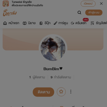
Tunwalai ธัญวลัย
เปิดแอป
เพื่อประสบการณ์ที่ดีกว่าบนมือถือ
เข้าสู่ระบบ
มาใหม่
หน้าแรก
นิยาย
อีบุ๊ก
การ์ตูน
ดรีมแชท
ธัญลิสต์
BumBim♥️
1
ผู้ติดตาม
9
กำลังติดตาม
ติดตาม