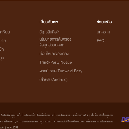
เกี่ยวกับเรา
ช่วยเหลือ
กเขียน
ธัญวลัยคือ?
บทความ
นโยบายการคุ้มครอง
ิยาย
FAQ
ข้อมูลส่วนบุคคล
ุ๊ก
เงื่อนไขและข้อตกลง
นุน
Third-Party Notice
ดาวน์โหลด Tunwalai Easy
(สำหรับ Android)
มัติ ผู้ดูแลเว็บไซต์แห่งนี้ไม่ได้เห็นด้วยและไม่ขอรับผิดชอบต่อข้อความใดๆ ทั้งสิ้น ดังนั้นผู้อ่าน
ที่ขัดต่อกฎหมายและศีลธรรม กรุณาแจ้งมาที่ tunwalai@ookbee.com เพื่อทีมงานจะได้ดำเนิน
่มเติม) พ.ศ.2558