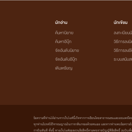
นักอ่าน
นักเขียน
ค้นหานิยาย
ลงทะเบียนนั
ค้นหาอีบุ๊ก
วิธีการลงน
จัดอันดับนิยาย
วิธีการลงอีบ
จัดอันดับอีบุ๊ก
ระบบสนับส
เติมเหรียญ
ข้อความที่ท่านได้อ่านจากเว็บไซต์นี้เกิดจากการเขียนโดยสาธารณชนและเผยแพร่โดยอัตโน
ทุกท่านโปรดใช้วิจารณญาณในการกลั่นกรองด้วยตนเอง และหากท่านพบข้อความใดๆ 
การในทันที ทั้งนี้ ทางเว็บไซต์ขอสงวนลิขสิทธิ์ตามพระราชบัญญัติลิขสิทธิ์ (ฉบับเพิ