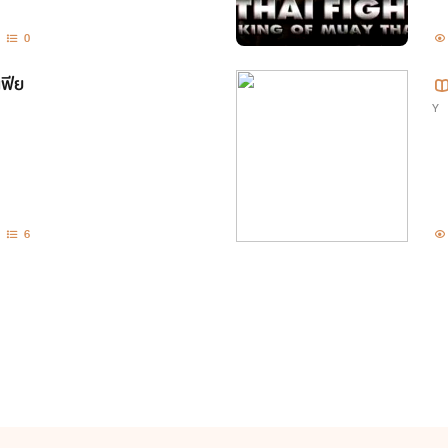
0
เฟีย
Y
6