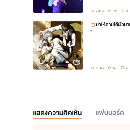
2.41K
72
0
ฆ่าให้ตายไอ้ผัวมา
Y
10.5K
67
4
แสดงความคิดเห็น
แฟนบอร์ด