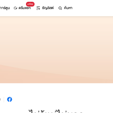
มาใหม่
การ์ตูน
ดรีมแชท
ธัญลิสต์
ค้นหา
ม