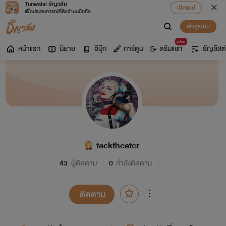
Tunwalai ธัญวลัย
เปิดแอป
เพื่อประสบการณ์ที่ดีกว่าบนมือถือ
เข้าสู่ระบบ
มาใหม่
หน้าแรก
นิยาย
อีบุ๊ก
การ์ตูน
ดรีมแชท
ธัญลิสต์
facktheater
43
ผู้ติดตาม
0
กำลังติดตาม
ติดตาม