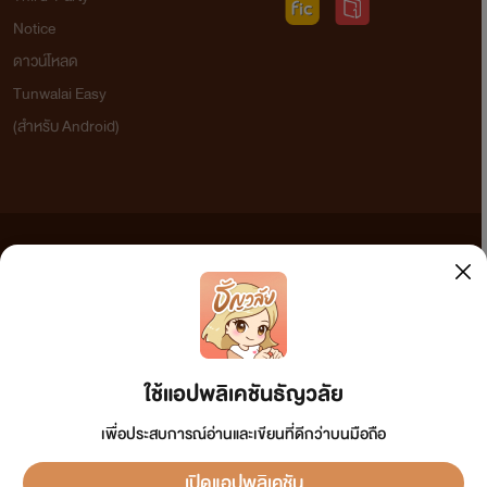
Notice
ดาวน์โหลด
Tunwalai Easy
(สำหรับ Android)
ข้อความที่ท่านได้อ่านจากเว็บไซต์นี้เกิดจากการเขียนโดยสาธารณชนและเผยแพร่โดยอัตโนมัติ ผู้ดูแล
เว็บไซต์แห่งนี้ไม่ได้เห็นด้วยและไม่ขอรับผิดชอบต่อข้อความใดๆ ทั้งสิ้น ดังนั้นผู้อ่านทุกท่านโปรดใช้
วิจารณญาณในการกลั่นกรองด้วยตนเอง และหากท่านพบข้อความใดๆ ที่ขัดต่อกฎหมายและศีลธรรม
กรุณาแจ้งมาที่ tunwalai@ookbee.com เพื่อทีมงานจะได้ดำเนินการในทันที ทั้งนี้ ทางเว็บไซต์ขอสงวน
ลิขสิทธิ์ตามพระราชบัญญัติลิขสิทธิ์ (ฉบับเพิ่มเติม) พ.ศ.2558
ใช้แอปพลิเคชันธัญวลัย
เพื่อประสบการณ์อ่านและเขียนที่ดีกว่าบนมือถือ
เปิดแอปพลิเคชัน