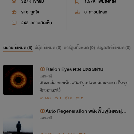
327K
เข้าชม
1.57K
เพิ่มลงคลัง
918
ถูกใจ
0
ดาวน์โหลด
242
ความคิดเห็น
นิยายทั้งหมด (
6
)
อีบุ๊กทั้งหมด (
0
)
การ์ตูนทั้งหมด (
0
)
ธัญลิสต์ทั้งหมด (
0
)
Fusion Eyes ดวงเนตรผสาน
แฟนตาซี
เพียงแค่สายตาเห็น สกิลที่ถูกปลดปล่อยออกมา ก็จะถูก
คัดลอกเอาไว้
563
1
0
2
Auto Regeneration พลังฟื้นฟูโคตรสุดย
แฟนตาซี
อด (Remake)