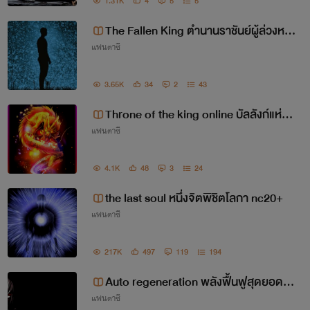
1.31K
4
5
5
The Fallen King ตำนานราชันย์ผู้ล่วงหล่
แฟนตาซี
น
3.65K
34
2
43
Throne of the king online บัลลังก์แห่งร
แฟนตาซี
าชา
4.1K
48
3
24
the last soul หนึ่งจิตพิชิตโลกา nc20+
แฟนตาซี
217K
497
119
194
Auto regeneration พลังฟื้นฟูสุดยอดN
แฟนตาซี
C20+