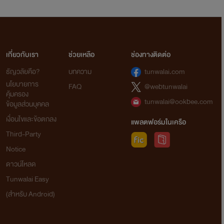
เกี่ยวกับเรา
ช่วยเหลือ
ช่องทางติดต่อ
ธัญวลัยคือ?
บทความ
tunwalai.com
นโยบายการ
FAQ
@webtunwalai
คุ้มครอง
tunwalai@ookbee.com
ข้อมูลส่วนบุคคล
เงื่อนไขและข้อตกลง
แพลตฟอร์มในเครือ
Third-Party
Notice
ดาวน์โหลด
Tunwalai Easy
(สำหรับ Android)