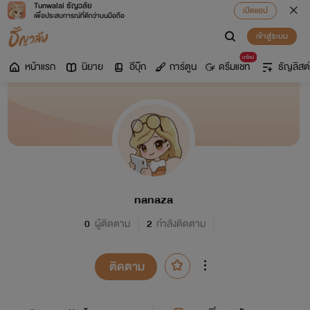
Tunwalai ธัญวลัย
เปิดแอป
เพื่อประสบการณ์ที่ดีกว่าบนมือถือ
เข้าสู่ระบบ
มาใหม่
หน้าแรก
นิยาย
อีบุ๊ก
การ์ตูน
ดรีมแชท
ธัญลิสต์
nanaza
0
ผู้ติดตาม
2
กำลังติดตาม
ติดตาม