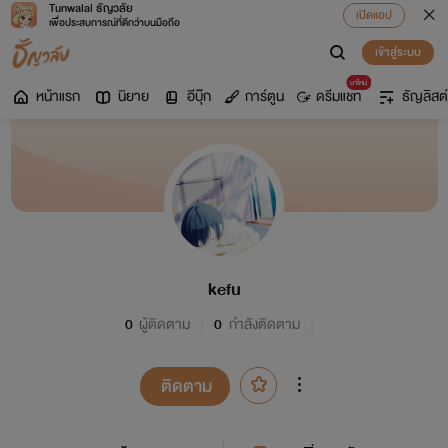
Tunwalai ธัญวลัย
เปิดแอป
เพื่อประสบการณ์ที่ดีกว่าบนมือถือ
เข้าสู่ระบบ
มาใหม่
หน้าแรก
นิยาย
อีบุ๊ก
การ์ตูน
ดรีมแชท
ธัญลิสต์
kefu
0
ผู้ติดตาม
0
กำลังติดตาม
ติดตาม