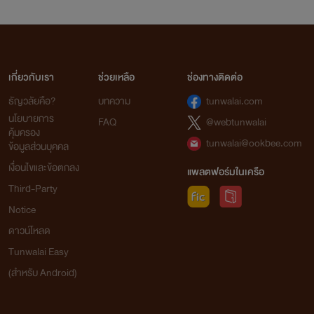
เกี่ยวกับเรา
ช่วยเหลือ
ช่องทางติดต่อ
ธัญวลัยคือ?
บทความ
tunwalai.com
นโยบายการ
FAQ
@webtunwalai
คุ้มครอง
tunwalai@ookbee.com
ข้อมูลส่วนบุคคล
เงื่อนไขและข้อตกลง
แพลตฟอร์มในเครือ
Third-Party
Notice
ดาวน์โหลด
Tunwalai Easy
(สำหรับ Android)