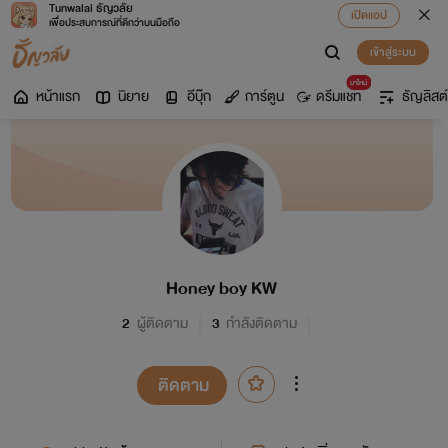
Tunwalai ธัญวลัย
เปิดแอป
เพื่อประสบการณ์ที่ดีกว่าบนมือถือ
เข้าสู่ระบบ
มาใหม่
หน้าแรก
นิยาย
อีบุ๊ก
การ์ตูน
ดรีมแชท
ธัญลิสต์
Honey boy KW
2
ผู้ติดตาม
3
กำลังติดตาม
ติดตาม