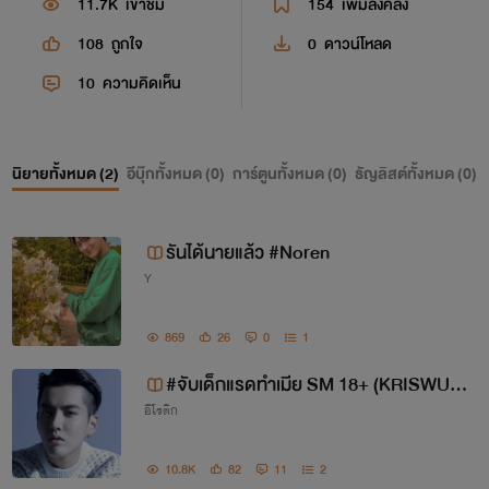
11.7K
เข้าชม
154
เพิ่มลงคลัง
108
ถูกใจ
0
ดาวน์โหลด
10
ความคิดเห็น
นิยายทั้งหมด (
2
)
อีบุ๊กทั้งหมด (
0
)
การ์ตูนทั้งหมด (
0
)
ธัญลิสต์ทั้งหมด (
0
)
รันได้นายแล้ว #Noren
Y
869
26
0
1
#จับเด็กแรดทำเมีย SM 18+ (KRISWU X
อีโรติก
YOU)
10.8K
82
11
2