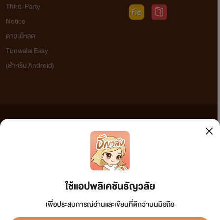
Third-Party
Notice
ดาวน์โหลด
Tunwalai Easy
(สำหรับ Android)
ข้อความที่ท่านได้อ่านจากเว็บไซต์นี้เกิดจากการเขียนโดยสาธารณชนและเผยแพร่โดยอัตโนมัติ ผู้ดูแล
เว็บไซต์แห่งนี้ไม่ได้เห็นด้วยและไม่ขอรับผิดชอบต่อข้อความใดๆ ทั้งสิ้น ดังนั้นผู้อ่านทุกท่านโปรดใช้
วิจารณญาณในการกลั่นกรองด้วยตนเอง และหากท่านพบข้อความใดๆ ที่ขัดต่อกฎหมายและศีลธรรม
กรุณาแจ้งมาที่ tunwalai@ookbee.com เพื่อทีมงานจะได้ดำเนินการในทันที ทั้งนี้ ทางเว็บไซต์ขอสงวน
ลิขสิทธิ์ตามพระราชบัญญัติลิขสิทธิ์ (ฉบับเพิ่มเติม) พ.ศ.2558
ใช้แอปพลิเคชันธัญวลัย
เพื่อประสบการณ์อ่านและเขียนที่ดีกว่าบนมือถือ