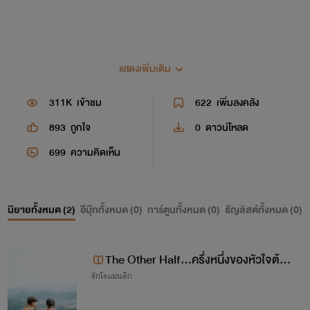
แสดงเพิ่มเติม
ติดตามพูดคุยกันได้ที่เพจนะคะ คลิกรูปเลยค่า
311K
เข้าชม
622
เพิ่มลงคลัง
893
ถูกใจ
0
ดาวน์โหลด
699
ความคิดเห็น
นิยายทั้งหมด (
2
)
อีบุ๊กทั้งหมด (
0
)
การ์ตูนทั้งหมด (
0
)
ธัญลิสต์ทั้งหมด (
0
)
The Other Half...ครึ่งหนึ่งของหัวใจต้องใ
รักโรแมนติก
ช่เธอ