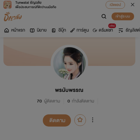
Tunwalai ธัญวลัย
เปิดแอป
เพื่อประสบการณ์ที่ดีกว่าบนมือถือ
เข้าสู่ระบบ
มาใหม่
หน้าแรก
นิยาย
อีบุ๊ก
การ์ตูน
ดรีมแชท
ธัญลิสต์
พรนับพรรณ
70
ผู้ติดตาม
0
กำลังติดตาม
ติดตาม