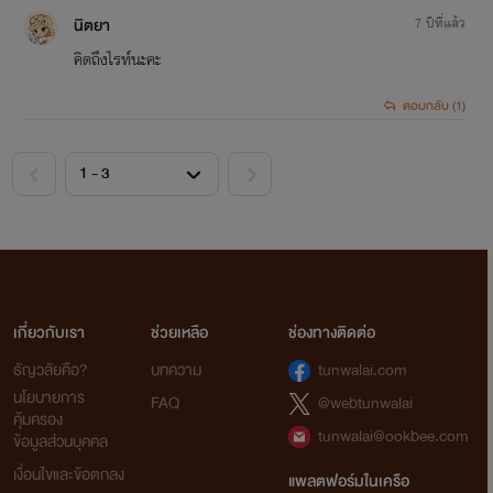
นิตยา
7 ปีที่แล้ว
คิดถึงไรท์นะคะ
ตอบกลับ (1)
<
>
เกี่ยวกับเรา
ช่วยเหลือ
ช่องทางติดต่อ
ธัญวลัยคือ?
บทความ
tunwalai.com
นโยบายการ
FAQ
@webtunwalai
คุ้มครอง
tunwalai@ookbee.com
ข้อมูลส่วนบุคคล
เงื่อนไขและข้อตกลง
แพลตฟอร์มในเครือ