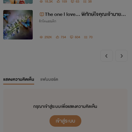
18.3K
159
63
38
The one I love... พิทักษ์ใจคุณเจ้านายที่รั
รักโรแมนติก
ก
292K
734
604
70
แสดงความคิดเห็น
แฟนบอร์ด
กรุณาเข้าสู่ระบบเพื่อแสดงความคิดเห็น
เข้าสู่ระบบ