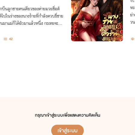
จีน
)
ทะล
ึกบึนลูกชายคนเดียวของค่ายมวยชื่อดั
ย่
ติไปในร่างของนางร้ายที่กำลังควบขี่ชาย
วนะ
ะแ
42
กรุณาเข้าสู่ระบบเพื่อแสดงความคิดเห็น
เข้าสู่ระบบ