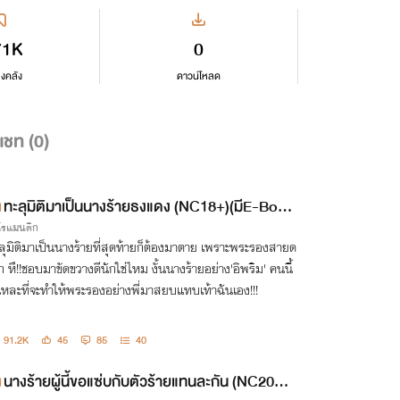
71K
0
ลงคลัง
ดาวน์โหลด
แชท (
0
)
ทะลุมิติมาเป็นนางร้ายธงแดง (NC18+)(มีE-Boo
กโรแมนติก
k)
ลุมิติมาเป็นนางร้ายที่สุดท้ายก็ต้องมาตาย เพราะพระรองสายด
์ก หึ!!ชอบมาขัดขวางดีนักใช่ไหม งั้นนางร้ายอย่าง'อิพริม' คนนี้
่แหละที่จะทำให้พระรองอย่างพี่มาสยบแทบเท้าฉันเอง!!!
91.2K
45
85
40
นางร้ายผู้นี้ขอแซ่บกับตัวร้ายแทนละกัน (NC20+)