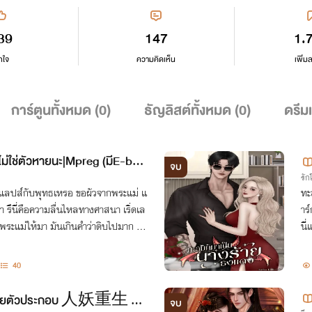
39
147
1.
กใจ
ความคิดเห็น
เพิ่ม
การ์ตูนทั้งหมด (
0
)
ธัญลิสต์ทั้งหมด (
0
)
ดรีม
ไม่ใช่ตัวหายนะ|Mpreg (มีE-bo
จบ
รั
แลปส์กับพุทธเหรอ ขอผัวจากพระแม่ แ
ทะ
า รึนี่คือความลื่นไหลทางศาสนา เริ่ดเล
าร
ที่พระแม่ให้มา มันเกินคำว่าดิบไปมาก ผม
นี
40
างร้ายตัวประกอบ 人妖重生 (N
จบ