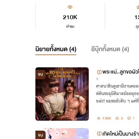
210K
1
เข้าชม
ถู
นิยายทั้งหมด (
4
)
อีบุ๊กทั้งหมด (
4
)
พระแม่..ลูกขอผัว
จบ
Y
ok)
ศาสนาฮินดูเขามีงานคอล
ต่ดันทะลุมิติมาสมัยอยุธย
ยล่ะ!! ผมขอผัวดิบ ๆ แต่
ส่งคืนได้ไหมครับ!!
7.65K
3
1
เกิดใหม่เป็นน
จบ