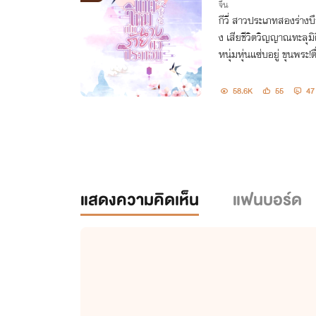
จีน
C20+)(มีE-Book
กีวี่ สาวประเภทสองร่างบ
ง เสียชีวิตวิญญาณทะลุมิ
หนุ่มหุ่นแซ่บอยู่ ขุนพระ!ตื่นมาแม่ก็ได้ผัวมาแล้วหนึ่ง กะเทยจะตก
ใจอะไรก่อนดีคะ ซิส
58.6K
55
47
แสดงความคิดเห็น
แฟนบอร์ด