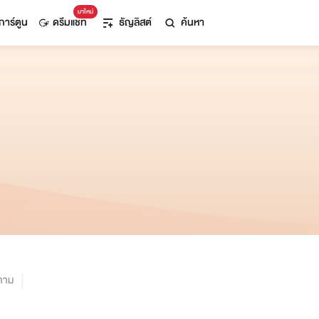
มาใหม่
การ์ตูน
ดรีมแชท
ธัญลิสต์
ค้นหา
ตาม