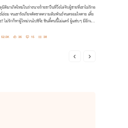
(มีE-Book)
ุมิติมาเกิดใหม่ในร่างนางร้ายขาวีนที่วิ่งไล่จับผู้ชายที่เขาไม่รักอ
างโง่งม จนเขารังเกียจตัดขาดความสัมพันธ์จนตรอมใจตาย เดี๋ย
!! ไม่รักก็หาผู้ใหม่วนไปซิจ๊ะ ซินดี้คนนี้ไม่แคร์ ผู้แซ่บๆ มีอีกเยอ
ยะ
52.5K
36
15
38