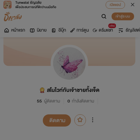
Tunwalai ธัญวลัย
เปิดแอป
เพื่อประสบการณ์ที่ดีกว่าบนมือถือ
เข้าสู่ระบบ
มาใหม่
หน้าแรก
นิยาย
อีบุ๊ก
การ์ตูน
ดรีมแชท
ธัญลิสต์
สโนไวท์กับเจ้าชายทั้งเจ็ด
55
ผู้ติดตาม
0
กำลังติดตาม
ติดตาม