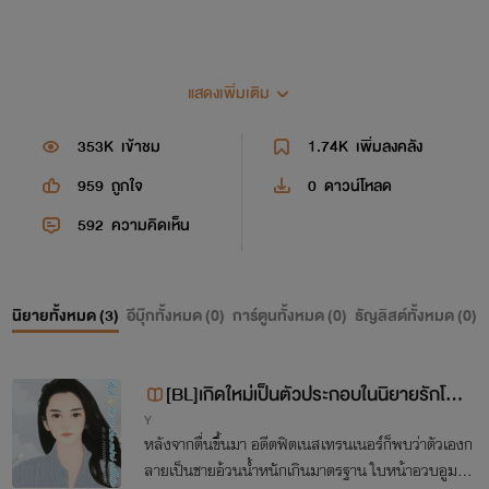
แสดงเพิ่มเติม
353K
เข้าชม
1.74K
เพิ่มลงคลัง
959
ถูกใจ
0
ดาวน์โหลด
592
ความคิดเห็น
นิยายทั้งหมด (
3
)
อีบุ๊กทั้งหมด (
0
)
การ์ตูนทั้งหมด (
0
)
ธัญลิสต์ทั้งหมด (
0
)
[BL]เกิดใหม่เป็นตัวประกอบในนิยายรักโรแ
Y
มนติก #น้องจะไม่ทน
หลังจากตื่นขึ้นมา อดีตฟิตเนสเทรนเนอร์ก็พบว่าตัวเองก
ลายเป็นชายอ้วนน้ำหนักเกินมาตรฐาน ใบหน้าอวบอูมที่