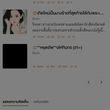
มีสิวเขราะนั้นเต็มไปด้วยไขมัน แถมความทรงจำที่ได้รับ
2.17K
13
9
6
มายังดูเหมือนกับตัวละครที่เขาเคยอ่านก่อนตายเป๊ะ!?
เกิดใหม่เป็นนางร้ายที่สุดท้ายได้กับพระเอ
อีโรติก
ก?
รินรดา สาวสวยวัยเลขสามแถมยังโสด นักเขียนนิยายดั
งผลงานขึ้นหิ้ง ประสบเคราะห์กรรมสิ้นชีพแบบไม่รู้เนื้อรู้
ตัว(?) หลุดเข้าไปในนิยายขายดีที่ตัวเองแต่ง...
14.8K
65
54
15
**หยุดอัพ**เล่ห์ทินกร (25+)
อีโรติก
336K
881
529
31
แสดงความคิดเห็น
แฟนบอร์ด