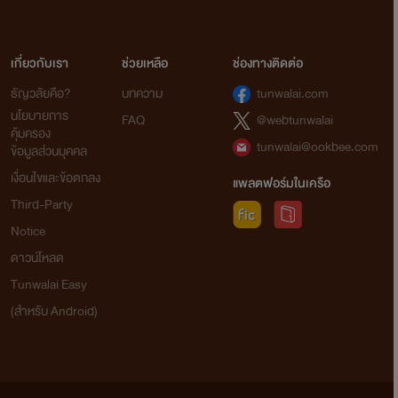
เกี่ยวกับเรา
ช่วยเหลือ
ช่องทางติดต่อ
ธัญวลัยคือ?
บทความ
tunwalai.com
นโยบายการ
FAQ
@webtunwalai
คุ้มครอง
tunwalai@ookbee.com
ข้อมูลส่วนบุคคล
เงื่อนไขและข้อตกลง
แพลตฟอร์มในเครือ
Third-Party
Notice
ดาวน์โหลด
Tunwalai Easy
(สำหรับ Android)