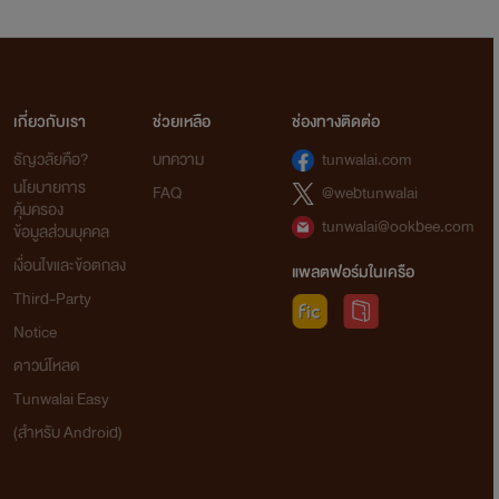
เกี่ยวกับเรา
ช่วยเหลือ
ช่องทางติดต่อ
ธัญวลัยคือ?
บทความ
tunwalai.com
นโยบายการ
FAQ
@webtunwalai
คุ้มครอง
tunwalai@ookbee.com
ข้อมูลส่วนบุคคล
เงื่อนไขและข้อตกลง
แพลตฟอร์มในเครือ
Third-Party
Notice
ดาวน์โหลด
Tunwalai Easy
(สำหรับ Android)