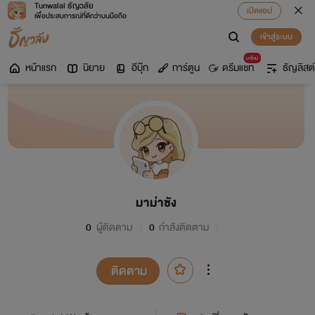
Tunwalai ธัญวลัย
เปิดแอป
เพื่อประสบการณ์ที่ดีกว่าบนมือถือ
เข้าสู่ระบบ
มาใหม่
หน้าแรก
นิยาย
อีบุ๊ก
การ์ตูน
ดรีมแชท
ธัญลิสต์
มาม่าซัง
0
ผู้ติดตาม
0
กำลังติดตาม
ติดตาม