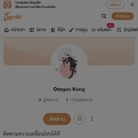
Tunwalai ธัญวลัย
เปิดแอป
เพื่อประสบการณ์ที่ดีกว่าบนมือถือ
เข้าสู่ระบบ
มาใหม่
หน้าแรก
นิยาย
อีบุ๊ก
การ์ตูน
ดรีมแชท
ธัญลิสต์
Oxygen Kung
3
ผู้ติดตาม
7
กำลังติดตาม
ติดตาม
ติดตามความเคลื่อนไหวได้ที่