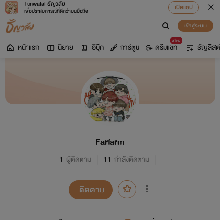
Tunwalai ธัญวลัย
เปิดแอป
เพื่อประสบการณ์ที่ดีกว่าบนมือถือ
เข้าสู่ระบบ
มาใหม่
หน้าแรก
นิยาย
อีบุ๊ก
การ์ตูน
ดรีมแชท
ธัญลิสต์
Farfarm
1
ผู้ติดตาม
11
กำลังติดตาม
ติดตาม