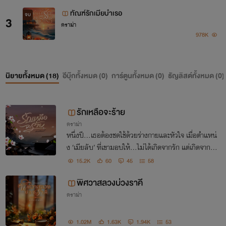
ทัณฑ์รักเมียบำเรอ
จบ
3
ดราม่า
978K
นิยายทั้งหมด (
18
)
อีบุ๊กทั้งหมด (
0
)
การ์ตูนทั้งหมด (
0
)
ธัญลิสต์ทั้งหมด (
0
)
รักเหลือจะร้าย
ดราม่า
หนึ่งปี...เธอต้องชดใช้ด้วยร่างกายและหัวใจ เมื่อตำแหน่
ง ‘เมียลับ’ ที่เขามอบให้…ไม่ได้เกิดจากรัก แต่เกิดจากคว
ามแค้นที่เขาพร้อมจะแผดเผา!
15.2K
60
45
58
พิศวาสลวงบ่วงราคี
ดราม่า
1.02M
1.63K
1.94K
53