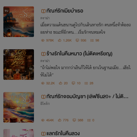
ทัณฑ์รักเมียบำเรอ
จบ
ดราม่า
เมื่อความแค้นขนานคู่ไปกับเส้นทางรัก คนหนึ่งจำต้องถ
อยห่าง ขณะที่อีกคน...เริ่มรักจนหมดใจ
978K
1.26K
936
98
ร้างรักในคืนหนาว (ไม่ติดเหรียญ)
ดราม่า
“ถ้าไม่พอใจ มากกว่าเงินก็ให้ได้ ยกเว้นฐานะเมีย…เฮียใ
ห้ไม่ได้”
32.2K
20
10
28
ทัณฑ์รักจอมบัญชา (เลิฟซีน20+ / ไม่ติดเห
อีโรติก
รียญ)
454K
776
388
0
แลกรักในคืนลวง