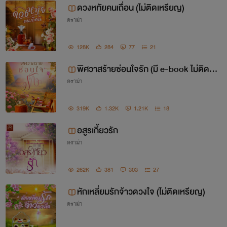
ดวงหทัยคนเถื่อน (ไม่ติดเหรียญ)
ดราม่า
128K
284
77
21
พิศวาสร้ายซ่อนใจรัก (มี e-book ไม่ติดเห
ดราม่า
รียญ)
319K
1.32K
1.21K
18
อสูรเกี้ยวรัก
ดราม่า
262K
381
303
27
หักเหลี่ยมรักจ้าวดวงใจ (ไม่ติดเหรียญ)
ดราม่า