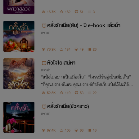
16.7K
162
51
3
คลั่งรักเมีย(ลับ) - มี e-book แล้วน้า
ดราม่า
78.3K
134
49
26
หัวใจใยเสน่หา
ดราม่า
“แป้งไม่อยากเป็นเมียเก็บ” “ใครจะให้อยู่เป็นเมียเก็บ”
“ก็คุณปราปต์ไงคะ คุณปราปต์กำลังเก็บแป้งไว้ในที่ลับแ
ล้วกลับไปแต่งงานกับผู้หญิงที่ตัวเองรัก แบบนี้ไม่เรียกว่
52.5K
119
53
22
าให้อยู่เป็นเมียเก็บหรือไง”
คลั่งรักเมีย(ชั่วคราว)
ดราม่า
87.4K
105
66
18