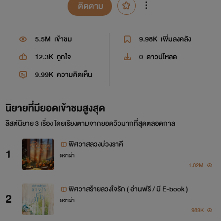
ติดตาม
5.5M
เข้าชม
9.98K
เพิ่มลงคลัง
12.3K
ถูกใจ
0
ดาวน์โหลด
9.99K
ความคิดเห็น
นิยายที่มียอดเข้าชมสูงสุด
ลิสต์นิยาย 3 เรื่อง โดยเรียงตามจากยอดวิวมากที่สุดตลอดกาล
พิศวาสลวงบ่วงราคี
1
ดราม่า
1.02M
พิศวาสร้ายลวงใจรัก ( อ่านฟรี / มี E-book )
2
ดราม่า
983K