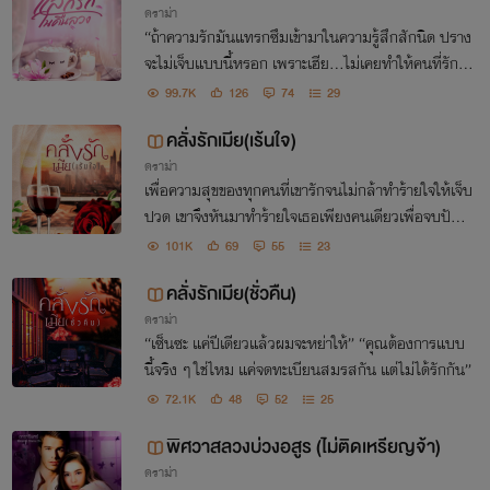
ดราม่า
“ถ้าความรักมันแทรกซึมเข้ามาในความรู้สึกสักนิด ปราง
จะไม่เจ็บแบบนี้หรอก เพราะเฮีย...ไม่เคยทำให้คนที่รักต้
องเสียใจ”
99.7K
126
74
29
คลั่งรักเมีย(เร้นใจ)
ดราม่า
เพื่อความสุขของทุกคนที่เขารักจนไม่กล้าทำร้ายใจให้เจ็บ
ปวด เขาจึงหันมาทำร้ายใจเธอเพียงคนเดียวเพื่อจบปัญห
า โดยไม่นึกบ้างเลยว่า...เธอก็เจ็บปวดเสียใจเป็นเหมือน
101K
69
55
23
กัน!
คลั่งรักเมีย(ชั่วคืน)
ดราม่า
“เซ็นซะ แค่ปีเดียวแล้วผมจะหย่าให้” “คุณต้องการแบบ
นี้จริง ๆ ใช่ไหม แค่จดทะเบียนสมรสกัน แต่ไม่ได้รักกัน”
72.1K
48
52
25
พิศวาสลวงบ่วงอสูร (ไม่ติดเหรียญจ้า)
ดราม่า