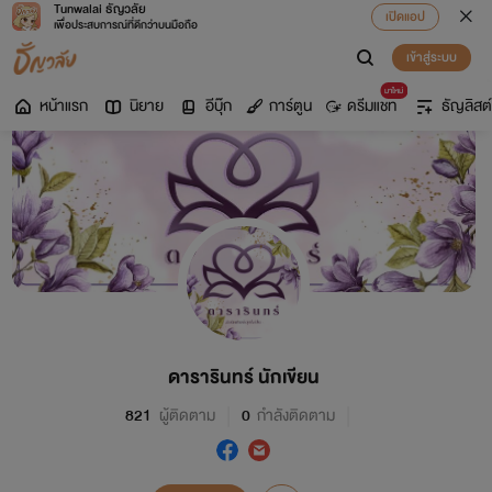
Tunwalai ธัญวลัย
เปิดแอป
เพื่อประสบการณ์ที่ดีกว่าบนมือถือ
เข้าสู่ระบบ
มาใหม่
หน้าแรก
นิยาย
อีบุ๊ก
การ์ตูน
ดรีมแชท
ธัญลิสต์
ดารารินทร์ นักเขียน
821
ผู้ติดตาม
0
กำลังติดตาม