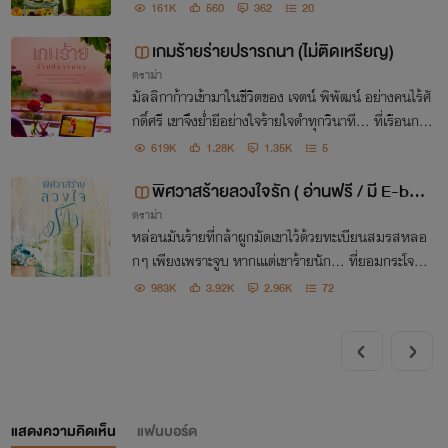
161K
560
362
20
เกมร้ายร่ายปรารถนา (ไม่ติดเหรียญ)
ดราม่า
มัลลิกาก้าวเข้ามาในชีวิตของ เจตน์ พิพัฒน์ อย่างคนไร้ศั
กดิ์ศรี เขาจึงย่ำยีอย่างใจร้ายใจดำทุกวินาที... ที่เรือนกาย
เปลือยเปล่าร้อนผ่าวของเราแนบชิดสนิทกัน
619K
1.28K
1.35K
5
พิศวาสร้ายลวงใจรัก ( อ่านฟรี / มี E-boo
ดราม่า
k )
หล่อนมันร้ายที่กล้าผูกมัดเขาไว้ด้วยทะเบียนสมรสหลอ
กๆ เพียงเพราะจูบ หากเแต่เขาร้ายนัก... ที่ยอมกระโจนล
งไปเล่นบทรักหลอกๆ เพียงเพราะถูกทรยศ และผูกมัดห
983K
3.92K
2.96K
72
ล่อนไว้ด้วยบทพิศวาสแสนร้ายกาจ หาใช่หลอกลวงไปทั้
งชีวิ
แสดงความคิดเห็น
แฟนบอร์ด