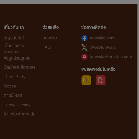
เกี่ยวกับเรา
ช่วยเหลือ
ช่องทางติดต่อ
ธัญวลัยคือ?
บทความ
tunwalai.com
นโยบายการ
FAQ
@webtunwalai
คุ้มครอง
tunwalai@ookbee.com
ข้อมูลส่วนบุคคล
เงื่อนไขและข้อตกลง
แพลตฟอร์มในเครือ
Third-Party
Notice
ดาวน์โหลด
Tunwalai Easy
(สำหรับ Android)