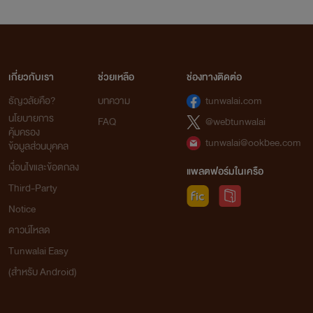
เกี่ยวกับเรา
ช่วยเหลือ
ช่องทางติดต่อ
ธัญวลัยคือ?
บทความ
tunwalai.com
นโยบายการ
FAQ
@webtunwalai
คุ้มครอง
tunwalai@ookbee.com
ข้อมูลส่วนบุคคล
เงื่อนไขและข้อตกลง
แพลตฟอร์มในเครือ
Third-Party
Notice
ดาวน์โหลด
Tunwalai Easy
(สำหรับ Android)