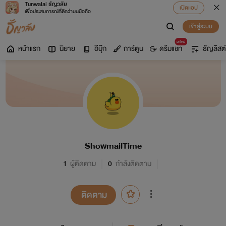
Tunwalai ธัญวลัย
เปิดแอป
เพื่อประสบการณ์ที่ดีกว่าบนมือถือ
เข้าสู่ระบบ
มาใหม่
หน้าแรก
นิยาย
อีบุ๊ก
การ์ตูน
ดรีมแชท
ธัญลิสต์
ShowmailTime
1
ผู้ติดตาม
0
กำลังติดตาม
ติดตาม