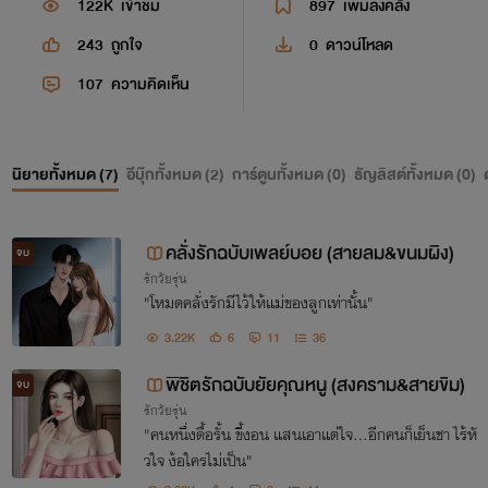
122K
เข้าชม
897
เพิ่มลงคลัง
243
ถูกใจ
0
ดาวน์โหลด
107
ความคิดเห็น
นิยายทั้งหมด (
7
)
อีบุ๊กทั้งหมด (
2
)
การ์ตูนทั้งหมด (
0
)
ธัญลิสต์ทั้งหมด (
0
)
คลั่งรักฉบับเพลย์บอย (สายลม&ขนมผิง)
จบ
รักวัยรุ่น
"โหมดคลั่งรักมีไว้ให้แม่ของลูกเท่านั้น"
3.22K
6
11
36
พิชิตรักฉบับยัยคุณหนู (สงคราม&สายขิม)
จบ
รักวัยรุ่น
"คนหนึ่งดื้อรั้น ขี้งอน แสนเอาแต่ใจ...อีกคนก็เย็นชา ไร้หั
วใจ ง้อใครไม่เป็น"