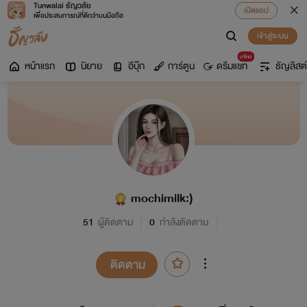
Tunwalai ธัญวลัย
เปิดแอป
เพื่อประสบการณ์ที่ดีกว่าบนมือถือ
เข้าสู่ระบบ
มาใหม่
หน้าแรก
นิยาย
อีบุ๊ก
การ์ตูน
ดรีมแชท
ธัญลิสต์
mochimilk:)
51
ผู้ติดตาม
0
กำลังติดตาม
ติดตาม