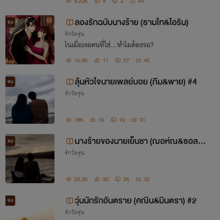
9.22K
4
3
44
ลองรักฉบับนางร้าย (ธามไท&ไอริน)
จบ
รักวัยรุ่น
ในเมื่อเจอคนที่ใช่...ทำไมต้องรอ?
15.9K
11
27
45
ลุ้นหัวใจนายเพลย์บอย (ภีม&พาย) #4
จบ
รักวัยรุ่น
18K
16
15
31
นางร้ายของนายเย็นชา (ฌอห์ณ&ซอลญ่า)
จบ
รักวัยรุ่น
#3
22.3K
30
26
32
วุ่นนักรักอันตราย (คณิน&มินตรา) #2
จบ
รักวัยรุ่น