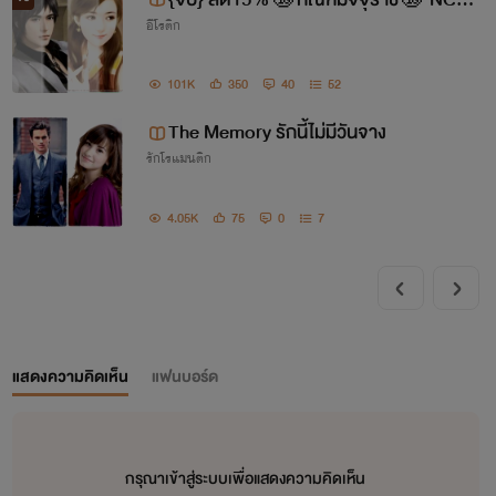
อีโรติก
8!+++🔞
101K
350
40
52
The Memory รักนี้ไม่มีวันจาง
รักโรแมนติก
4.05K
75
0
7
แสดงความคิดเห็น
แฟนบอร์ด
กรุณาเข้าสู่ระบบเพื่อแสดงความคิดเห็น