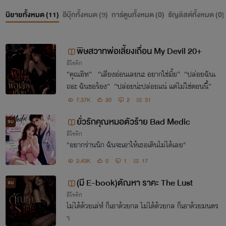
นิยายทั้งหมด (
11
)
อีบุ๊กทั้งหมด (
9
)
การ์ตูนทั้งหมด (
0
)
ธัญลิสต์ทั้งหมด (
0
)
พิษสวาทพ่อเลี้ยงเถื่อน My Devil 20+
อีโรติก
“คุณอิท” “เสียงอ่อนเลยนะ อยากใช่มั้ย” “ปล่อยฉันเ
ถอะ ฉันขอร้อง” “ปล่อยน่ะปล่อยแน่ แต่ไม่ใช่ตอนนี้”
7.37K
20
2
31
ยั่วรักคุณหมอตัวร้าย Bad Medic
จบ
อีโรติก
"อยากร่านนัก ฉันจะเอาให้เธอเดินไม่ได้เลย"
2.43K
0
1
17
(มี E-book)ตัณหา ราคะ The Lust
จบ
อีโรติก
ไม่ได้ด้วยเล่ห์ ก็เอาด้วยกล ไม่ได้ด้วยกล ก็เอาด้วยมนตร
า