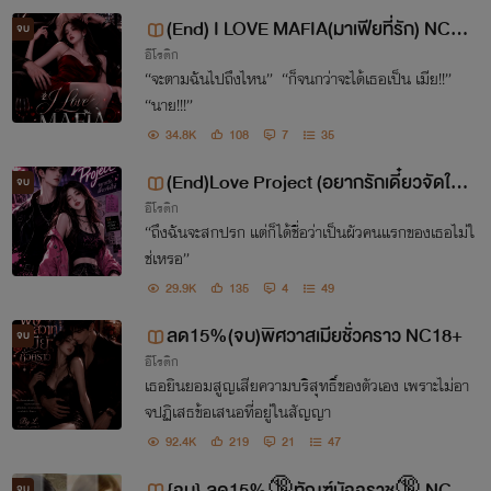
(End) I LOVE MAFIA(มาเฟียที่รัก) NC18
จบ
อีโรติก
+
“จะตามฉันไปถึงไหน” “ก็จนกว่าจะได้เธอเป็น เมีย!!”
“นาย!!!”
34.8K
108
7
35
(End)Love Project (อยากรักเดี๋ยวจัดให้
จบ
อีโรติก
NC18++)
“ถึงฉันจะสกปรก แต่ก็ได้ชื่อว่าเป็นผัวคนแรกของเธอไม่ใ
ช่เหรอ”
29.9K
135
4
49
ลด15%(จบ)พิศวาสเมียชั่วคราว NC18+
จบ
อีโรติก
เธอยินยอมสูญเสียความบริสุทธิ์ของตัวเอง เพราะไม่อา
จปฏิเสธข้อเสนอที่อยู่ในสัญญา
92.4K
219
21
47
{จบ} ลด15%🔞ทัณฑ์มัจจุราช🔞 NC1
จบ