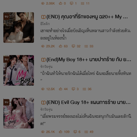
2.06K
0
1
11
(END) คุณอาที่รักของหนู ฉ20++ My Un
จบ
อีโรติก
cle
เขาจะทำอย่างไรเมื่อบังเอิญเห็นหลานสาวกำลังช่วยตัวเ
องอยู่ในห้องน้ำ
29.2K
63
32
33
(End)My Boy 18++ นายปากร้าย กับ ยา
จบ
รักวัยรุ่น
ยตัวแสบ
“ถ้าฉันทำให้นายรักฉันได้เมื่อไหร่ ฉันจะเขี่ยนายทิ้งทันท
ี”
12.5K
44
3
36
(END) Evil Guy 18+ แผนการร้าย นายปี
จบ
รักวัยรุ่น
ศาจ
“เยื่อพรมจรรย์ของเธอไม่เห็นฉันจะสนุกกับมันเลยสักนิ
ด!”
26.1K
109
6
49