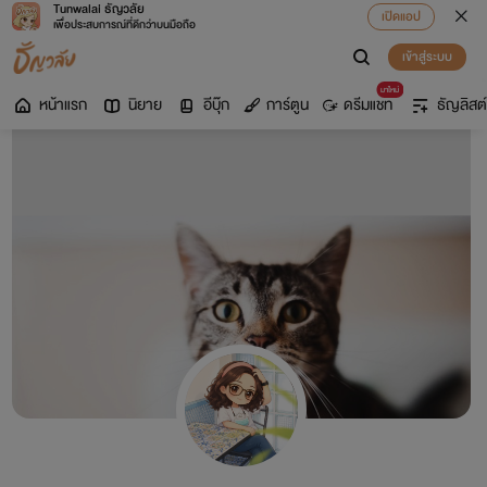
Tunwalai ธัญวลัย
เปิดแอป
เพื่อประสบการณ์ที่ดีกว่าบนมือถือ
เข้าสู่ระบบ
มาใหม่
หน้าแรก
นิยาย
อีบุ๊ก
การ์ตูน
ดรีมแชท
ธัญลิสต์