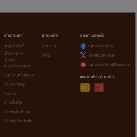
เกี่ยวกับเรา
ช่วยเหลือ
ช่องทางติดต่อ
ธัญวลัยคือ?
บทความ
tunwalai.com
นโยบายการ
FAQ
@webtunwalai
คุ้มครอง
tunwalai@ookbee.com
ข้อมูลส่วนบุคคล
เงื่อนไขและข้อตกลง
แพลตฟอร์มในเครือ
Third-Party
Notice
ดาวน์โหลด
Tunwalai Easy
(สำหรับ Android)