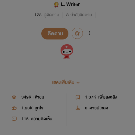
L. Writer
173
ผู้ติดตาม
3
กำลังติดตาม
ติดตาม
แสดงเพิ่มเติม
ขอบคุณที่ติดตามและเข้ามาอ่านนิยายของไรท์นะคะ หากมี
349K
เข้าชม
1.37K
เพิ่มลงคลัง
คำติชมก็สามารถเขียนคอมเมนท์ได้เลยนะจ้า
1.23K
ถูกใจ
0
ดาวน์โหลด
By L.
115
ความคิดเห็น