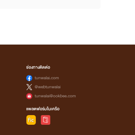
ช่องทางติดต่อ
tunwalai.com
@webtunwalai
tunwalai@ookbee.com
แพลตฟอร์มในเครือ