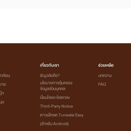
เกี่ยวกับเรา
ช่วยเหลือ
กเขียน
ธัญวลัยคือ?
บทความ
นโยบายการคุ้มครอง
ิยาย
FAQ
ข้อมูลส่วนบุคคล
ุ๊ก
เงื่อนไขและข้อตกลง
นุน
Third-Party Notice
ดาวน์โหลด Tunwalai Easy
(สำหรับ Android)