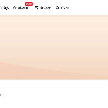
มาใหม่
การ์ตูน
ดรีมแชท
ธัญลิสต์
ค้นหา
ม