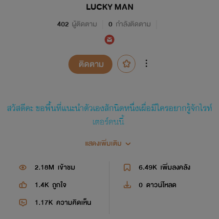
LUCKY MAN
402
ผู้ติดตาม
0
กำลังติดตาม
ติดตาม
สวัสดีคะ ขอพื้นที่แนะนำตัวเองสักนิดหนึ่งเผื่อมีใครอยากรู้จักไรท์
เตอร์คนนี้
แสดงเพิ่มเติม
สาเหตุที่แต่งนิยาย:
เพื่อตอบสนองความต้องการส่วนตัวของ
2.18M
เข้าชม
6.49K
เพิ่มลงคลัง
ตนเองคะ55555
1.4K
ถูกใจ
0
ดาวน์โหลด
อายุเท่าไหร่: เกิดวันที่7/11/2542
1.17K
ความคิดเห็น
ตอนนี้ทำอะไรอยู่: ทำงานประจำและแต่งนิยายเป็นงานอดิเรก