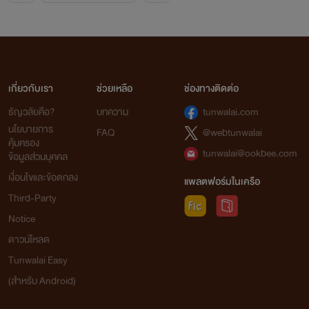
เกี่ยวกับเรา
ช่วยเหลือ
ช่องทางติดต่อ
ธัญวลัยคือ?
บทความ
tunwalai.com
นโยบายการ
FAQ
@webtunwalai
คุ้มครอง
tunwalai@ookbee.com
ข้อมูลส่วนบุคคล
เงื่อนไขและข้อตกลง
แพลตฟอร์มในเครือ
Third-Party
Notice
ดาวน์โหลด
Tunwalai Easy
(สำหรับ Android)