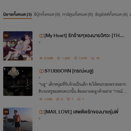
นิยายทั้งหมด (
3
)
อีบุ๊กทั้งหมด (
0
)
การ์ตูนทั้งหมด (
0
)
ธัญลิสต์ทั้งหมด (
0
)
ปล.ขอบคุณความหวังดีคำติชมเม้นกำลังใจและไลค์ให้นิยาย ขอบ
คุณมากๆขอบคุณจริงๆคะ
[My Heart] รักร้ายๆของนายวิศวะ [THE E
จบ
Y
ND] ตีพิมพ์กับ สนพ.บ้านวายบุ๊ค
2.02M
1.25K
1.01K
19
STUBBORN [กรณ์xบลู]
Y
“บลู” เด็กหนุ่มที่รับจ้างเป็นเด็ก N ให้คนรวยเพราะอยาก
ขับรถหรูของคนพวกนั้น ต้องมาเจอลูกค้าอย่าง “กรณ์” เ
รื่องมันจึงไม่จบแค่การขับรถให้นั่ง.......ดันมาจบที่เตียงซ
1.03K
2
1
1
ะได้!!! ความสัมพันธ์แบบชำระเงินจึงได้เริ
[MAIL​ LOVE​] เสพติด​รัก​ของนาย​รุ่นพี่
จบ
Y