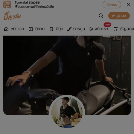
Tunwalai ธัญวลัย
เปิดแอป
เพื่อประสบการณ์ที่ดีกว่าบนมือถือ
เข้าสู่ระบบ
มาใหม่
หน้าแรก
นิยาย
อีบุ๊ก
การ์ตูน
ดรีมแชท
ธัญลิสต์