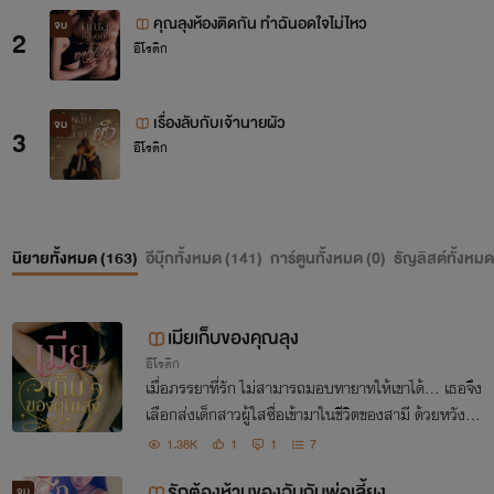
คุณลุงห้องติดกัน ทำฉันอดใจไม่ไหว
จบ
2
อีโรติก
เรื่องลับกับเจ้านายผัว
จบ
3
อีโรติก
นิยายทั้งหมด (
163
)
อีบุ๊กทั้งหมด (
141
)
การ์ตูนทั้งหมด (
0
)
ธัญลิสต์ทั้งหมด
เมียเก็บของคุณลุง
อีโรติก
เมื่อภรรยาที่รัก ไม่สามารถมอบทายาทให้เขาได้... เธอจึง
เลือกส่งเด็กสาวผู้ใสซื่อเข้ามาในชีวิตของสามี ด้วยหวังว่า
จะรักษาครอบครัวเอาไว้ แต่ไม่มีใครคาดคิดว่า คนที่ถูกเลื
1.38K
1
1
7
อกมาเป็นเพียง "ตัวแทน"จะกลายตัวจริง
รักต้องห้ามของฉันกับพ่อเลี้ยง
จบ