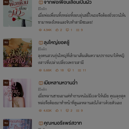
จากพ่อเพื่อนเลื่อนเป็นผัว
จบ
อีโรติก
เมื่อพ่อเพื่อนทั้งหล่อทั้งอบอุ่นขยี้ใจเธอจึงต้องยั่วยวนให้เ
ขามาหลงใหลและจับทำสามีซะเลย!
4.94K
2
1
9
ลุงใหญ่ยอดชู้
จบ
อีโรติก
ลุงคนสวนรุ่นใหญ่ที่เข้ามาเต็มเติมความปรารถนาให้หญิ
งสาวที่เปล่าเปลี่ยวเพราะสามี
5.66K
18
1
11
เมียหลานหวานฉ่ำ
จบ
อีโรติก
เมื่อหลานชายเอาแต่ทำงานจนไม่มีเวลาให้เมีย คุณลุงสุด
หล่อจึงต้องมาทำหน้าที่ดูแลหลานสะใภ้สาวด้วยตัวเอง
4.63K
1
2
9
คุณหมอรีแพร์สวาท
จบ