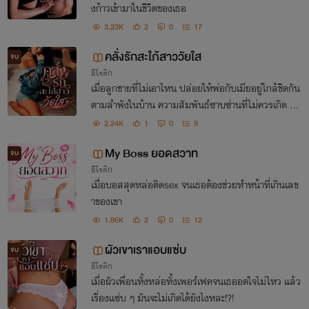
งก้าวเข้ามาในชีวิตของเธอ
3.23K
2
0
17
คลั่งรักสะใภ้สาววัยใส
จบ
อีโรติก
เมื่อลูกชายที่ไม่เอาไหน ปล่อยให้พ่อกับเมียอยู่ใกล้ชิดกัน
ตามลำพังในบ้าน ความสัมพันธ์ซาบซ่านที่ไม่ควรเกิด จึงเ
ริ่มต้นขึ้น
2.24K
1
0
9
My Boss ยอดสวาท
จบ
อีโรติก
เมื่อบอสสุดหล่อติดsex จนเธอต้องช่วยทำหน้าที่เกินเลข
าของเขา
1.86K
2
0
12
ผัวเขาเราแอบแซ่บ
จบ
อีโรติก
เมื่อผัวเพื่อนทั้งหล่อทั้งเพอร์เฟคจนเธออดใจไม่ไหว แล้ว
เรื่องแซ่บ ๆ มันจะไม่เกิดได้ยังไงหละ!?!