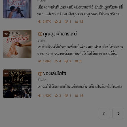
อีโรติก
เมื่อความลับที่เธอเคยปิดบังเขาเอาไว้ มันดันถูกเปิดเผยขึ้
นมา แค่เพราะว่า เขาคือคุณหมอสุดหล่อที่ต้องมารักษาใ
ห้เธอ...
3.47K
2
1
12
คุณลุงเจ้าอารมณ์
จบ
อีโรติก
เขาต้องใจจะใช้ตัวเธอเพื่อแก้แค้น แต่กลับปล่อยให้ลอยน
วลมานาน จนกระทั่งเธอดันยั่วโมโหให้เขาอารมณ์ขึ้น
1.88K
4
2
8
ของเล่นไฮโซ
จบ
อีโรติก
เขาจะทำให้เธอตกเป็นแค่ของเล่น หรือเป็นตัวจริงกันนะ?
1.42K
3
1
15