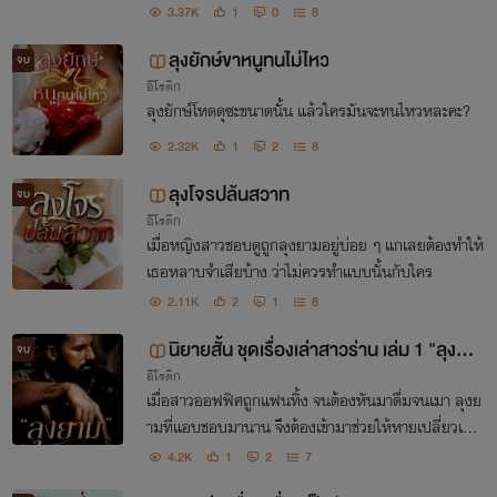
3.37K
1
0
8
ลุงยักษ์ขาหนูทนไม่ไหว
จบ
อีโรติก
ลุงยักษ์โหดดุซะขนาดนั้น แล้วใครมันจะทนไหวหละคะ?
2.32K
1
2
8
ลุงโจรปล้นสวาท
จบ
อีโรติก
เมื่อหญิงสาวชอบดูถูกลุงยามอยู่บ่อย ๆ แกเลยต้องทำให้
เธอหลาบจำเสียบ้าง ว่าไม่ควรทำแบบนั้นกับใคร
2.11K
2
1
8
นิยายสั้น ชุดเรื่องเล่าสาวร่าน เล่ม 1 "ลุงยา
จบ
อีโรติก
ม"
เมื่อสาวออฟฟิศถูกแฟนทิ้ง จนต้องหันมาดื่มจนเมา ลุงย
ามที่แอบชอบมานาน จึงต้องเข้ามาช่วยให้หายเปลี่ยวเหง
าสักที
4.2K
1
2
7