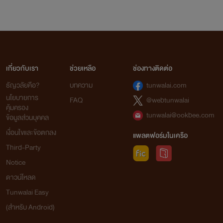
เกี่ยวกับเรา
ช่วยเหลือ
ช่องทางติดต่อ
ธัญวลัยคือ?
บทความ
tunwalai.com
นโยบายการ
FAQ
@webtunwalai
คุ้มครอง
tunwalai@ookbee.com
ข้อมูลส่วนบุคคล
เงื่อนไขและข้อตกลง
แพลตฟอร์มในเครือ
Third-Party
Notice
ดาวน์โหลด
Tunwalai Easy
(สำหรับ Android)