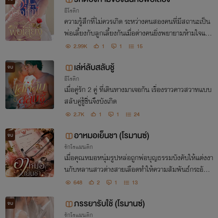
อีโรติก
ความรู้สึกที่ไม่ควรเกิด ระหว่างคนสองคนที่มีสถานะเป็น
พ่อเลี้ยงกับลูกเลี้ยงกันเมื่อต่างคนยิ่งพยายามห้ามใจและ
ความต้องการเอาไว้ยังไง ก็ไม่อาจจะดับไฟตัณหาที่เกิดได
2.99K
1
1
15
้...
เล่ห์ลับสลับชู้
จบ
อีโรติก
เมื่อคู่รัก 2 คู่ ที่เดินทางมาเจอกัน เรื่องราวคาวสวาทแบบ
สลับคู่ชู้ชื่นจึงบังเกิด
2.7K
1
1
24
อาหมอเย็นชา (โรมานซ์)
จบ
รักโรแมนติก
เมื่อคุณหมอหนุ่มรูปหล่อถูกพ่อบุญธรรมบังคับให้แต่งงา
นกับหลานสาวต่างสายเลือดทำให้ความสัมพันธ์กระอักก
ระอ่วนที่คุณหมอสุดเย็นชาพยายามจะหนีห่างมาตลอดก
648
2
1
13
ลับวนเวียนมาใกล้จนเขาต้องเผลอใจให้กับเธอ
ภรรยารับใช้ (โรมานซ์)
จบ
รักโรแมนติก