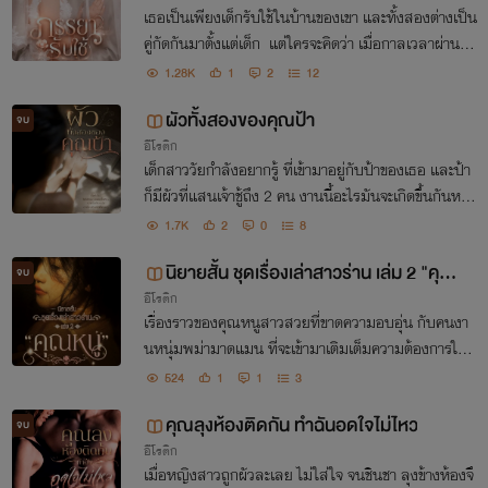
เธอเป็นเพียงเด็กรับใช้ในบ้านของเขา และทั้งสองต่างเป็น
คู่กัดกันมาตั้งแต่เด็ก แต่ใครจะคิดว่า เมื่อกาลเวลาผ่านไป
ชายหนุ่มจะเผลอใจให้เธอไปโดยไม่รู้ตัว
1.28K
1
2
12
ผัวทั้งสองของคุณป้า
จบ
อีโรติก
เด็กสาววัยกำลังอยากรู้ ที่เข้ามาอยู่กับป้าของเธอ และป้า
ก็มีผัวที่แสนเจ้าชู้ถึง 2 คน งานนี้อะไรมันจะเกิดขึ้นกันหล
ะ!?
1.7K
2
0
8
นิยายสั้น ชุดเรื่องเล่าสาวร่าน เล่ม 2 "คุณห
จบ
อีโรติก
นู"
เรื่องราวของคุณหนูสาวสวยที่ขาดความอบอุ่น กับคนงา
นหนุ่มพม่ามาดแมน ที่จะเข้ามาเติมเต็มความต้องการให้กั
บเธอ
524
1
1
3
คุณลุงห้องติดกัน ทำฉันอดใจไม่ไหว
จบ
อีโรติก
เมื่อหญิงสาวถูกผัวละเลย ไม่ใส่ใจ จนชินชา ลุงข้างห้องจึ