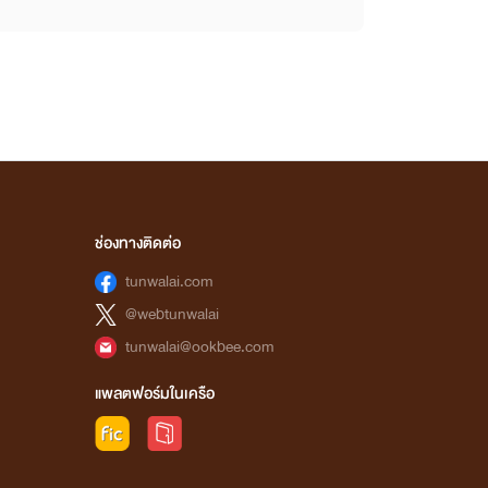
ช่องทางติดต่อ
tunwalai.com
@webtunwalai
tunwalai@ookbee.com
แพลตฟอร์มในเครือ