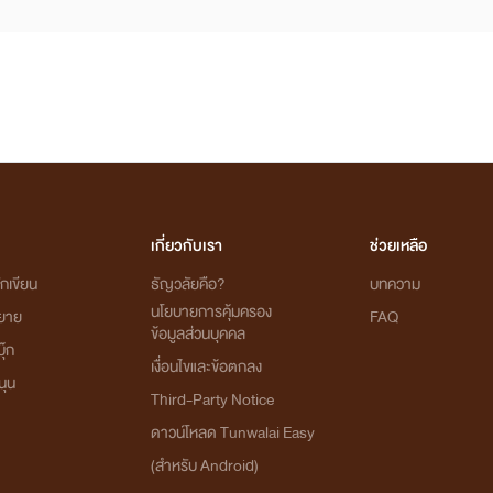
เกี่ยวกับเรา
ช่วยเหลือ
กเขียน
ธัญวลัยคือ?
บทความ
นโยบายการคุ้มครอง
ิยาย
FAQ
ข้อมูลส่วนบุคคล
ุ๊ก
เงื่อนไขและข้อตกลง
นุน
Third-Party Notice
ดาวน์โหลด Tunwalai Easy
(สำหรับ Android)