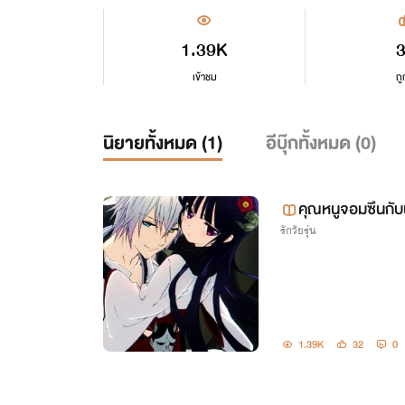
1.39K
เข้าชม
ถู
นิยายทั้งหมด (
1
)
อีบุ๊กทั้งหมด (
0
)
คุณหนูจอมซึนกั
รักวัยรุ่น
1.39K
32
0