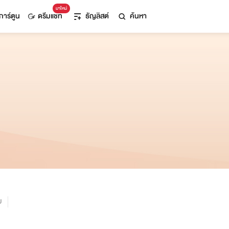
มาใหม่
การ์ตูน
ดรีมแชท
ธัญลิสต์
ค้นหา
ม