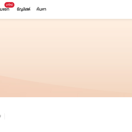
มาใหม่
ีมแชท
ธัญลิสต์
ค้นหา
ม