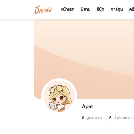
หน้าแรก
นิยาย
อีบุ๊ก
การ์ตูน
ดร
Apat
0
ผู้ติดตาม
8
กำลังติดตา