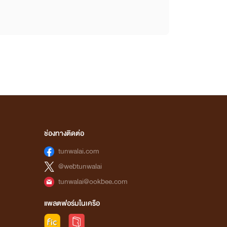
ช่องทางติดต่อ
tunwalai.com
@webtunwalai
tunwalai@ookbee.com
แพลตฟอร์มในเครือ